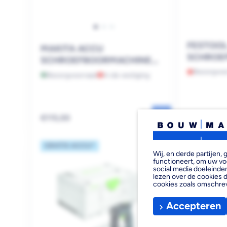
FESTOO
MAKITA ACCU
SCHROE
SCHROEFBOORMACHINE
TDC 18/4
DDF484ZJ
Bezorgvoo
Bezorgvoorraad
In de vestiging
Reguliere
Reguliere
€115,00
€299,00
prijs
prijs
GRATIS ACCU*
Wij, en derde partijen
functioneert, om uw vo
social media doeleinden
lezen over de cookies d
cookies zoals omschre
Accepteren