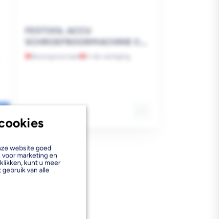
FESTOOL ACCU
SCHROEFBOORMACHINE C
18 LI BASIC
Bezorgvoorraad
In de vestiging
T-
Reguliere
€245,00
cookies
prijs
onze website goed
k voor marketing en
klikken, kunt u meer
 gebruik van alle