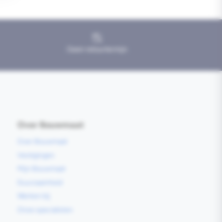
Geen retourtermijn
Over Bouwmaat
Over Bouwmaat
Vestigingen
Mijn Bouwmaat
Duurzaamheid
Werken bij
Onze specialisten