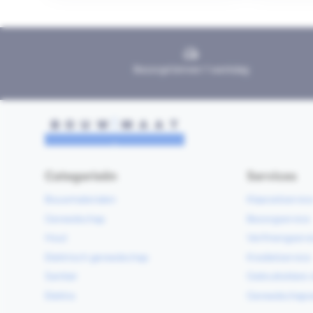
Bezorgd binnen 1 werkdag
Categorieën
Services
Bouwmaterialen
Klaarzetservic
Gereedschap
Bezorgservice
Hout
Verfmengservi
Elektrisch gereedschap
Kredietservice
Sanitair
Gebruiksklare 
Elektra
Gereedschapv