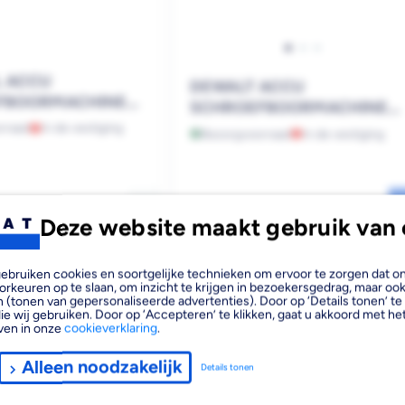
L ACCU
DEWALT ACCU
FBOORMACHINE
SCHROEFBOORMACHINE
 I-BASIC
COMPACT XR G3 DCD800N
rraad
In de vestiging
Bezorgvoorraad
In de vestiging
XJ 18V IN TSTAK - ZONDER
ACCU EN LADER
Reguliere
€169,00
Deze website maakt gebruik van 
prijs
GRATIS ACCU*
, gebruiken cookies en soortgelijke technieken om ervoor te zorgen dat 
orkeuren op te slaan, om inzicht te krijgen in bezoekersgedrag, maar oo
 (tonen van gepersonaliseerde advertenties). Door op ‘Details tonen’ te 
ie wij gebruiken. Door op ‘Accepteren’ te klikken, gaat u akkoord met het
ven in onze
cookieverklaring
.
Alleen noodzakelijk
Details tonen