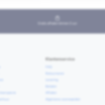
Gratis afhalen binnen 2 uur
Klantenservice
e
FAQ
Retourneren
ce
Levering
Betalen
vloerspecie
Afhalen
erhuur
Algemene voorwaarden