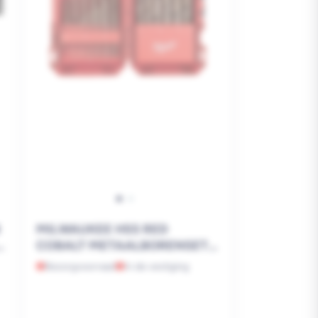
MILWAUKEE HSS RED
COBALT METAALBORENSET
19-DELIG
Bezorgvoorraad
In de vestiging