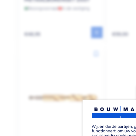
Bezorgvoorraad
In de vestiging
Reguliere
Reguliere
€48,95
€59,00
prijs
prijs
Wij, en derde partijen
functioneert, om uw vo
social media doeleinden