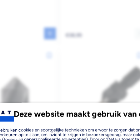
Reguliere
€38,95
prijs
Deze website maakt gebruik van 
, gebruiken cookies en soortgelijke technieken om ervoor te zorgen dat 
orkeuren op te slaan, om inzicht te krijgen in bezoekersgedrag, maar oo
 (tonen van gepersonaliseerde advertenties). Door op ‘Details tonen’ te 