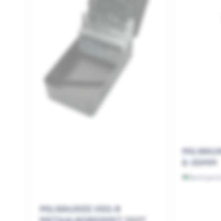
MILWAU
6-35MM
Bezorgvoo
MILWAUKEE HSS-R
METAALBORENSET 25ST