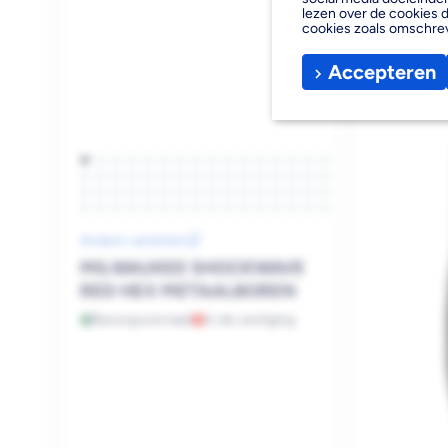
lezen over de cookies d
cookies zoals omschre
Accepteren
Andere varianten
MILWAUKEE SHOCKWAVE
RED HEX METAALBOREN
Bezorgvoorraad
In de vestiging