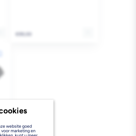
Reguliere
€99,00
prijs
cookies
onze website goed
k voor marketing en
klikken, kunt u meer