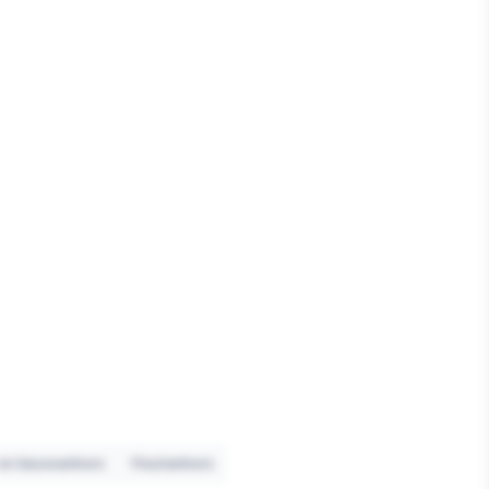
 en bouwankers
Houtankers