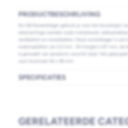
PRODUCTBESCHRIJVING
De GB Raveeldrager gebruik je voor het bevestigen v
steenachtige wanden zoals metselwerk, kalkzandstee
randbalken en raveelbalken. Deze raveeldrager is van
materiaaldikte van 2,0 mm . De hoogte is 87 mm, de 
is gemaakt van sendzimir verzinkt staal. Het gatenpat
voor houtmaat 46 x 96 mm.
SPECIFICATIES
GERELATEERDE CATE