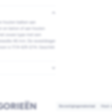
an houten balken aan
n en beton of aan houten
 het zware type met een
breedte 46 mm. De raveeldrager
roon is 17/4-6/9-2/14. Geschikt
GORIEËN
Bevestigingsmateriaal
Hout-