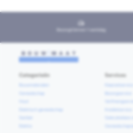
Bezorgd binnen 1 werkdag
Categorieën
Services
Bouwmaterialen
Klaarzetservic
Gereedschap
Bezorgservice
Hout
Verfmengservi
Elektrisch gereedschap
Kredietservice
Sanitair
Gebruiksklare 
Elektra
Gereedschapv