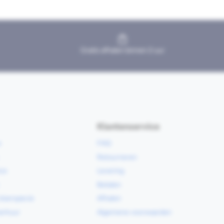
Gratis afhalen binnen 2 uur
Klantenservice
e
FAQ
Retourneren
ce
Levering
Betalen
vloerspecie
Afhalen
erhuur
Algemene voorwaarden