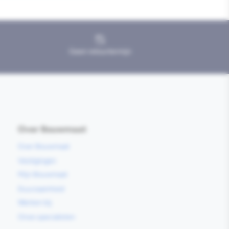
Geen retourtermijn
Over Bouwmaat
Over Bouwmaat
Vestigingen
Mijn Bouwmaat
Duurzaamheid
Werken bij
Onze specialisten