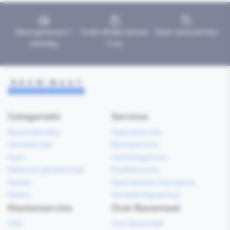
Bezorgd binnen 1
Gratis afhalen binnen
Geen retourtermijn
werkdag
2 uur
Categorieën
Services
Bouwmaterialen
Klaarzetservice
Gereedschap
Bezorgservice
Hout
Verfmengservice
Elektrisch gereedschap
Kredietservice
Sanitair
Gebruiksklare vloerspecie
Elektra
Gereedschapverhuur
Klantenservice
Over Bouwmaat
FAQ
Over Bouwmaat