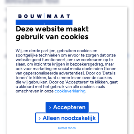
300x22mm 10st
755551
Reguliere
€3,64
prijs
Deze website maakt
Aantal
gebruik van cookies
Aantal
Aantal
Wij, en derde partijen, gebruiken cookies en
verlagen
verhogen
soortgelijke technieken om ervoor te zorgen dat onze
AFHALEN OF LATEN BEZORGEN
Wijzig vestiging
website goed functioneert, om uw voorkeuren op te
van
van
slaan, om inzicht te krijgen in bezoekersgedrag, maar
ook voor marketing en social media doeleinden (tonen
GB-
GB-
Bezorgen
van gepersonaliseerde advertenties). Door op ‘Details
tonen’ te klikken, kunt u meer lezen over de cookies
Beschikbaar voor bezorgen
33
die wij gebruiken. Door op ‘Accepteren’ te klikken, gaat
Profi
Profi
u akkoord met het gebruik van alle cookies zoals
Voor 19:00 uur besteld, morgen bezorgd.
omschreven in onze
cookieverklaring
.
Lijmkoppelstrips
Lijmkoppelstrips
Kies vestiging
Verzinkt
Verzinkt
Accepteren
Afhalen mogelijk
›
300x22mm
300x22mm
Alleen noodzakelijk
Niet beschikbaar in de vestiging
-
10st
10st
Kies je vestiging om de exacte schaplocatie te zien.
Details tonen