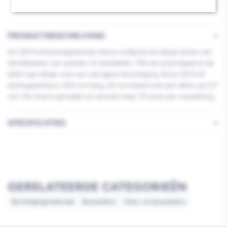
PRODUCTBESCHRIJVING
De GB Profi lijmkoppelstrips heb je nodig bij het elkaar lijmen van
(lijm)blokken van wanden of wanddelen. Met de strip koppel je de
delen aan elkaar voor een stevigere bevestiging. Deze GB Profi
lijmkoppelstrip is 300 mm lang, 22 mm breed met een dikte van 0,7
mm. De strip is gemaakt uit verzinkt staal. 10 stuks per verpakking.
SPECIFICATIES
GERELATEERDE CATEGORIEËN
Bevestigingsmateriaal
Bouwankers
Hout- en bouwankers