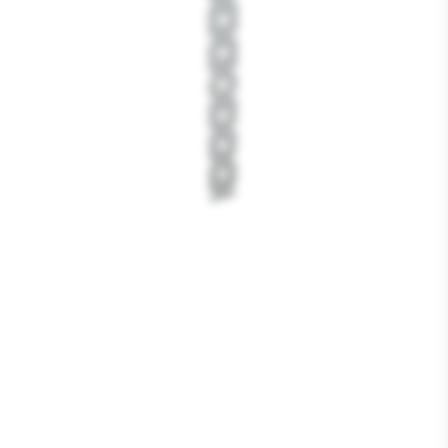
Media
1
openen