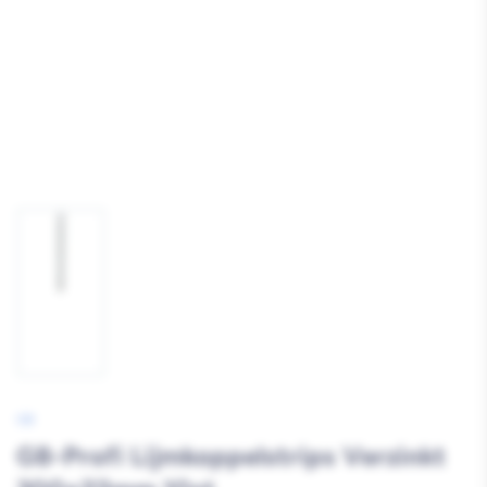
Afbeelding
1
laden
GB
GB-Profi Lijmkoppelstrips Verzinkt