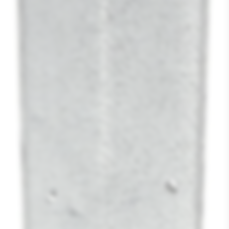
Media
1
openen