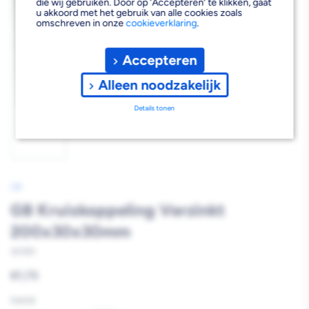
die wij gebruiken. Door op ‘Accepteren’ te klikken, gaat
u akkoord met het gebruik van alle cookies zoals
omschreven in onze
cookieverklaring
.
Afbeelding
Accepteren
1
laden
Alleen noodzakelijk
Details tonen
GB
GB Kruiskoppeling Verzinkt
200x30x30mm
167491
Reguliere
€1,73
prijs
Aantal