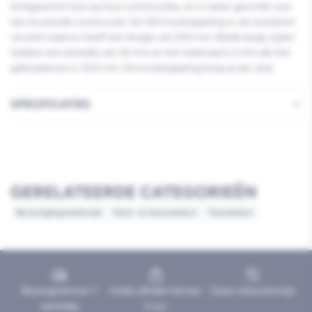
lichtgewicht hout op hout constructies, en is zeker geschikt voor
een kruisende constructie. De GB Kruiskoppeling is van sendzimir
verzinkt staal en heeft een lengte van 200 mm. Beide lange zijden
hebben een breedte van 30 mm en het materiaal is 2 mm dik.Het
gatenpatroon is 12/4 mm. De kruiskoppeling koop je per stuk.
SPECIFICATIES
GERELATEERDE CATEGORIEËN
Bevestigingsmateriaal
Hout- en bouwankers
Houtankers
Bezorgd binnen 1
Gratis afhalen binnen
Geen retourtermijn
werkdag
2 uur