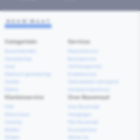
Categorieën
Services
Bouwmaterialen
Klaarzetservice
Gereedschap
Bezorgservice
Hout
Verfmengservice
Elektrisch gereedschap
Kredietservice
Sanitair
Gebruiksklare vloerspecie
Elektra
Gereedschapverhuur
Klantenservice
Over Bouwmaat
FAQ
Over Bouwmaat
Retourneren
Vestigingen
Levering
Mijn Bouwmaat
Betalen
Duurzaamheid
Afhalen
Werken bij