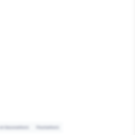
 en bouwankers
Houtankers