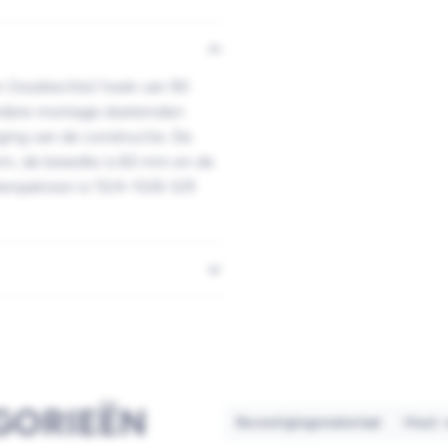
n (loodrechte) hoek van 90
andere montage doeleinden
ging van de constructie. De
mm, de breedte is 60 mm en de
atenpatroon is 15/4-10/6-5/9
GORIEËN
Bevestigingsmateriaal
Hout-