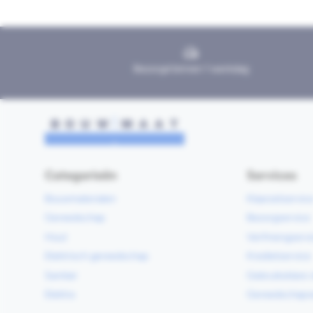
Bezorgd binnen 1 werkdag
Categorieën
Services
Bouwmaterialen
Klaarzetservic
Gereedschap
Bezorgservice
Hout
Verfmengservi
Elektrisch gereedschap
Kredietservice
Sanitair
Gebruiksklare 
Elektra
Gereedschapv