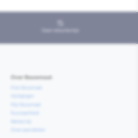
Geen retourtermijn
Over Bouwmaat
Over Bouwmaat
Vestigingen
Mijn Bouwmaat
Duurzaamheid
Werken bij
Onze specialisten