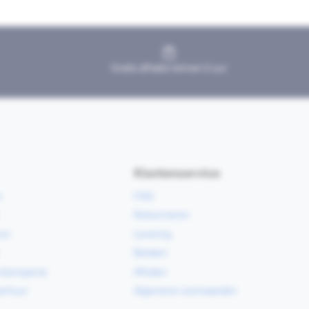
Gratis afhalen binnen 2 uur
Klantenservice
e
FAQ
Retourneren
ce
Levering
Betalen
vloerspecie
Afhalen
erhuur
Algemene voorwaarden