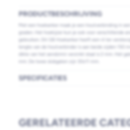
PRODUCTBESCHRIJVING
Met een hoekanker maak je een houtverbinding in ee
graden. Het hoekijzer kun je ook voor verschillende 
gebruiken. Dit GB Hoekanker heeft een ril ter verstevi
lengte van de houtverbinder is aan beide zijden 150 
dikte van het sendzimir verzinkt staal is 2 mm. Het g
mm. De twee slobgaten zijn 30x11 mm.
SPECIFICATIES
GERELATEERDE CATE