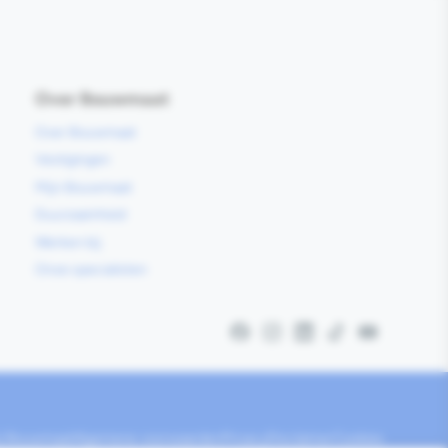
Over Bouwmaat
Over Bouwmaat
Vestigingen
Mijn Bouwmaat
Duurzaamheid
Werken bij
Onze specialisten
Facebook
Instagram
LinkedIn
TikTok
YouTube
ij Bouwmaat
Algemene voorwaarden
Privacy
Disclaimer
Cookies