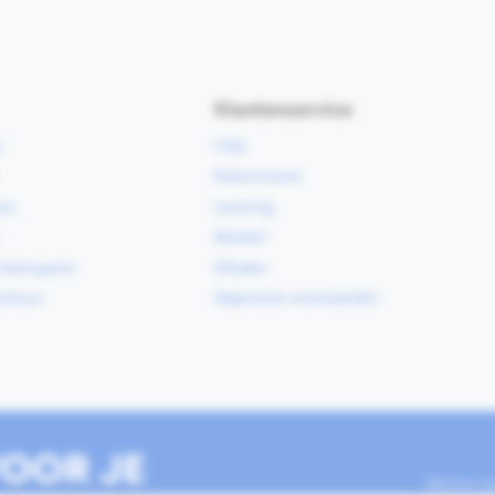
Klantenservice
e
FAQ
Retourneren
ce
Levering
Betalen
vloerspecie
Afhalen
erhuur
Algemene voorwaarden
OOR JE
Werken b