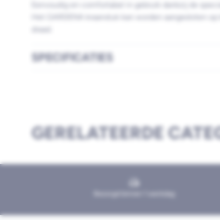
Eenvoudig en comfortabel in gebruik dankzij de speci
Het GARDENA kraanstuk kan worden aangesloten op 
draad.
SPECIFICATIES
GERELATEERDE CATE
Bezorgd binnen 1 werkdag