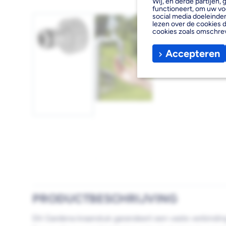
Wij, en derde partijen
functioneert, om uw vo
social media doeleinden
lezen over de cookies d
cookies zoals omschre
Accepteren
Afbeelding
1
laden
Afbeelding
2
laden
PRODUCTBESCHRIJVING
Dit Gardena kraanstuk garandeert een vaste verbinding