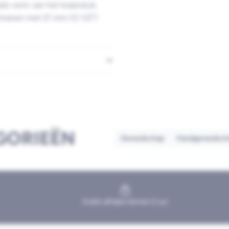
ale vorm van het kraanstuk.
kranen met 21 mm (G 1/2")
GORIEËN
Gereedschap
Handgereedsch
Gratis afhalen binnen 2 uur