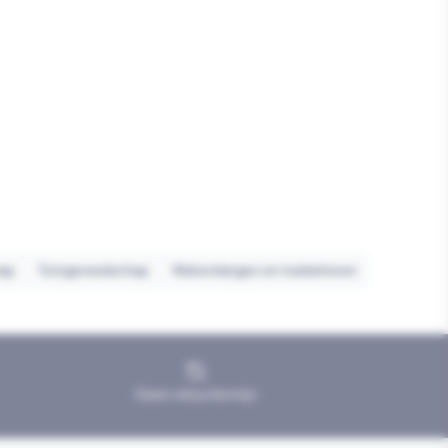
ap
Tuingereedschap
Waterslangen en toebehoren
Geen retourtermijn