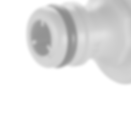
Media
1
openen