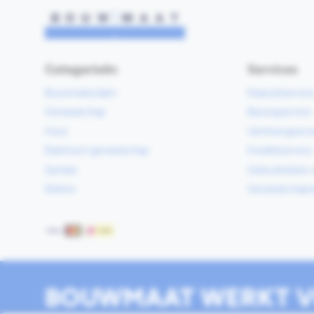
Categorieën
Services
Bouwmaterialen
Klaarzetservic
Gereedschap
Bezorgservice
Hout
Verfmengservi
Elektrisch gereedschap
Kredietservice
Sanitair
Gebruiksklare 
Elektra
Gereedschapv
Betaalmethoden
BOUWMAAT WERKT V