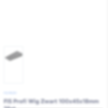
Afbeelding
1
laden
FIS PROFI
FIS Profi Wig Zwart 100x45x18mm