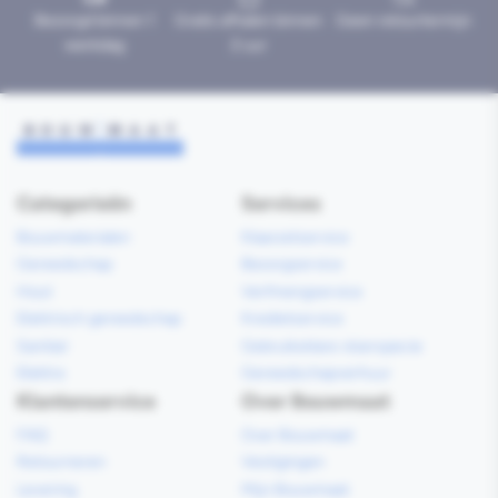
Bezorgd binnen 1
Gratis afhalen binnen
Geen retourtermijn
werkdag
2 uur
Categorieën
Services
Bouwmaterialen
Klaarzetservice
Gereedschap
Bezorgservice
Hout
Verfmengservice
Elektrisch gereedschap
Kredietservice
Sanitair
Gebruiksklare vloerspecie
Elektra
Gereedschapverhuur
Klantenservice
Over Bouwmaat
FAQ
Over Bouwmaat
Retourneren
Vestigingen
Levering
Mijn Bouwmaat