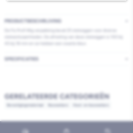
PRODUCTBESCHRIJVING
De Fis Profi Wig verpakking bevat 25 stelwiggen voor diverse
stelwerkzaamheden. De afmeting van deze stelwiggen is 100 bij
45 bij 18 mm en ze hebben een zwarte kleur.
SPECIFICATIES
GERELATEERDE CATEGORIEËN
Bevestigingsmateriaal
Bouwankers
Hout- en bouwankers