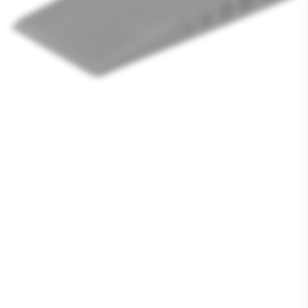
Media
1
openen