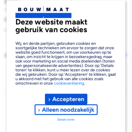
25st
355167
Reguliere
€14,51
Deze website maakt
prijs
gebruik van cookies
Aantal
Aantal
Aantal
Wij, en derde partijen, gebruiken cookies en
soortgelijke technieken om ervoor te zorgen dat onze
verlagen
verhogen
website goed functioneert, om uw voorkeuren op te
AFHALEN OF LATEN BEZORGEN
Wijzig vestiging
slaan, om inzicht te krijgen in bezoekersgedrag, maar
ook voor marketing en social media doeleinden (tonen
van
van
van gepersonaliseerde advertenties). Door op ‘Details
tonen’ te klikken, kunt u meer lezen over de cookies
FIS
FIS
Bezorgen
die wij gebruiken. Door op ‘Accepteren’ te klikken, gaat
u akkoord met het gebruik van alle cookies zoals
Beschikbaar voor bezorgen
4
Profi
Profi
omschreven in onze
cookieverklaring
.
Voor 19:00 uur besteld, morgen bezorgd.
Wig
Wig
Accepteren
Kies vestiging
Zwart
Zwart
Afhalen mogelijk
Alleen noodzakelijk
›
100x45x18mm
100x45x18mm
Niet beschikbaar in de vestiging
-
Details tonen
25st
25st
Kies je vestiging om de exacte schaplocatie te zien.