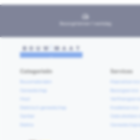
Bezorgd binnen 1 werkdag
Categorieën
Services
Bouwmaterialen
Klaarzetservic
Gereedschap
Bezorgservice
Hout
Verfmengservi
Elektrisch gereedschap
Kredietservice
Sanitair
Gebruiksklare 
Elektra
Gereedschapv