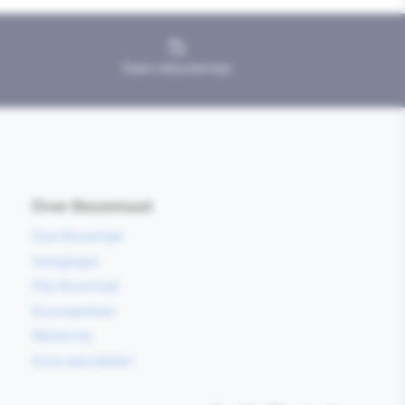
Geen retourtermijn
Over Bouwmaat
Over Bouwmaat
Vestigingen
Mijn Bouwmaat
Duurzaamheid
Werken bij
Onze specialisten