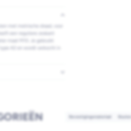
uten met metrische draad, voor
eeft een reguliere zeskant
ter maat M10. Je gebruikt
 type A2 en wordt verkocht in
GORIEËN
Bevestigingsmateriaal
Boute