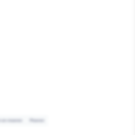
n en moeren
Moeren