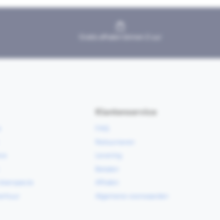
Gratis afhalen binnen 2 uur
Klantenservice
e
FAQ
Retourneren
ce
Levering
Betalen
vloerspecie
Afhalen
erhuur
Algemene voorwaarden