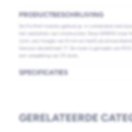
PRODUCTBESCHRIJVING
De Fis Profi moeren gebruik je, in combinatie met bo
het vastzetten van constructies. Deze DIN934 moer h
vorm, een hoogte van 8 mm en heeft als binnendiame
hiervoor sleutelmaat 17. De moer is gemaakt van RVS
een verpakking van 25 stuks.
SPECIFICATIES
GERELATEERDE CATE