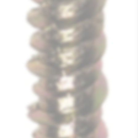
Media
1
openen