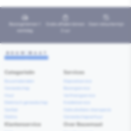
Bezorgd binnen 1
Gratis afhalen binnen
Geen retourtermijn
werkdag
2 uur
Categorieën
Services
Bouwmaterialen
Klaarzetservice
Gereedschap
Bezorgservice
Hout
Verfmengservice
Elektrisch gereedschap
Kredietservice
Sanitair
Gebruiksklare vloerspecie
Elektra
Gereedschapverhuur
Klantenservice
Over Bouwmaat