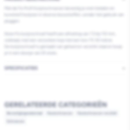
Met de Fis Profi Kozijnschroeven bevestig je snel metalen en
kunststof kozijnen in diverse bouwstoffen, zonder het gebruik van
pluggen.
Deze Fis kozijnschroef heeft een afmeting van 7,5 bij 112 mm,
voldraad, met een verzonken kop met een torx TX 30 indruk.
De kozijnschroef is gemaakt van gehard en verzinkt staal en koop
je in een doosje van 25 stuks.
SPECIFICATIES
GERELATEERDE CATEGORIEËN
Bevestigingsmateriaal
Houtschroeven
Houtschroeven verzinkt
Schroeven