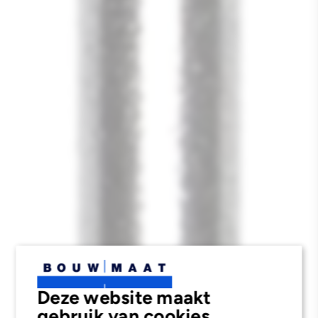
Deze website maakt
gebruik van cookies