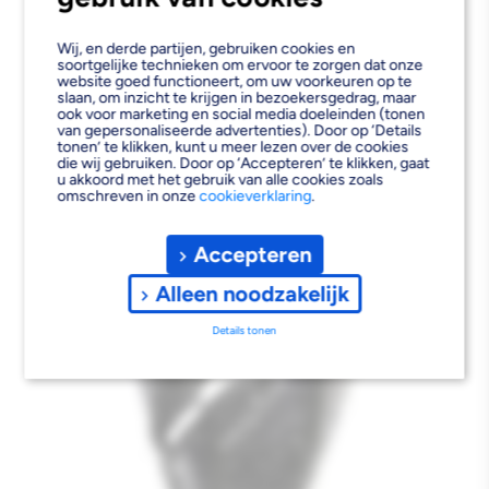
Wij, en derde partijen, gebruiken cookies en
soortgelijke technieken om ervoor te zorgen dat onze
website goed functioneert, om uw voorkeuren op te
slaan, om inzicht te krijgen in bezoekersgedrag, maar
ook voor marketing en social media doeleinden (tonen
van gepersonaliseerde advertenties). Door op ‘Details
tonen’ te klikken, kunt u meer lezen over de cookies
die wij gebruiken. Door op ‘Accepteren’ te klikken, gaat
u akkoord met het gebruik van alle cookies zoals
omschreven in onze
cookieverklaring
.
Accepteren
Alleen noodzakelijk
Details tonen