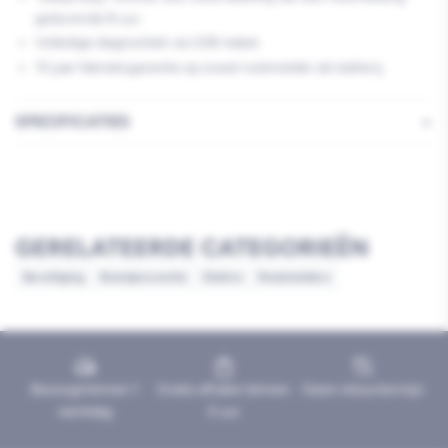
gedurende 8 uur.
Volledige diagnostiek via USB-kabel.
10 jaar fabrieksgarantie op zowel rookmelder als batterij.
SPECIFICATIES
GERELATEERDE CATEGORIEËN
Beveiliging
Brandpreventie
Elektra
Rookmelders
Bezorgd binnen 1
Gratis afhalen binnen
Geen retourtermijn
werkdag
2 uur