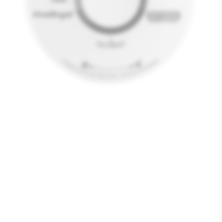
Media
1
openen