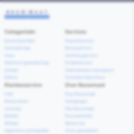
Categorieën
Services
Bouwmaterialen
Klaarzetservice
Gereedschap
Bezorgservice
Hout
Verfmengservice
Elektrisch gereedschap
Kredietservice
Sanitair
Gebruiksklare vloerspecie
Elektra
Gereedschapverhuur
Klantenservice
Over Bouwmaat
FAQ
Over Bouwmaat
Retourneren
Vestigingen
Levering
Mijn Bouwmaat
Betalen
Duurzaamheid
Afhalen
Werken bij
Algemene voorwaarden
Onze specialisten