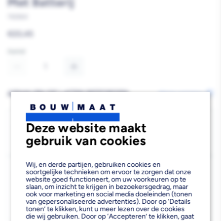
Met Batterij
742664
Reguliere
€23,45
prijs
Aantal
Aantal
Aantal
verlagen
verhogen
AFHALEN OF LATEN BEZORGEN
Wijzig vestiging
van
van
FireAngel
FireAngel
Bezorgen
Deze website maakt
Beschikbaar voor bezorgen
2
Rookmelder
Rookmelder
gebruik van cookies
Voor 19:00 uur besteld, morgen bezorgd.
ST-
ST-
Wij, en derde partijen, gebruiken cookies en
Kies vestiging
622-
622-
soortgelijke technieken om ervoor te zorgen dat onze
website goed functioneert, om uw voorkeuren op te
Afhalen mogelijk
›
slaan, om inzicht te krijgen in bezoekersgedrag, maar
BNL
BNL
ook voor marketing en social media doeleinden (tonen
Niet beschikbaar in de vestiging
-
van gepersonaliseerde advertenties). Door op ‘Details
Met
Met
tonen’ te klikken, kunt u meer lezen over de cookies
Kies je vestiging om de exacte schaplocatie te zien.
die wij gebruiken. Door op ‘Accepteren’ te klikken, gaat