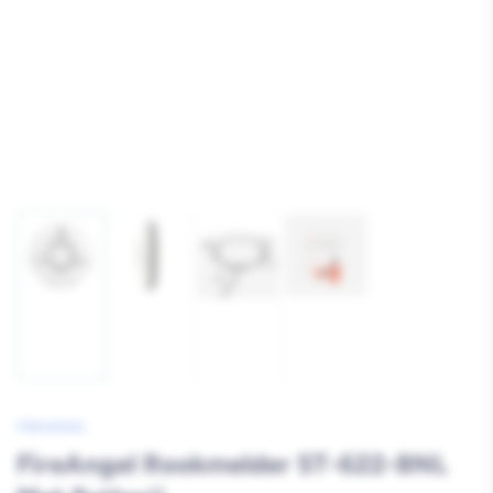
Afbeelding
Afbeelding
Afbeelding
Afbeelding
1
2
4
3
laden
laden
laden
laden
FIREANGEL
FireAngel Rookmelder ST-622-BNL