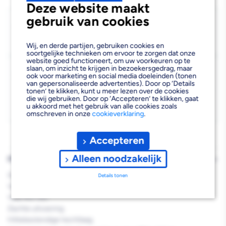
van
van
Deze website maakt
gebruik van cookies
Festool
Festool
Bezorgen
Beschikbaar voor bezorgen
92
Steunschijf
Steunschijf
Voor 19:00 uur besteld, dinsdag 11 augustus bezorgd.
Wij, en derde partijen, gebruiken cookies en
soortgelijke technieken om ervoor te zorgen dat onze
ST-
ST-
website goed functioneert, om uw voorkeuren op te
Kies vestiging
slaan, om inzicht te krijgen in bezoekersgedrag, maar
STF
STF
ook voor marketing en social media doeleinden (tonen
Afhalen mogelijk
van gepersonaliseerde advertenties). Door op ‘Details
›
D150/MJ2-
D150/MJ2-
tonen’ te klikken, kunt u meer lezen over de cookies
Niet beschikbaar in de vestiging
die wij gebruiken. Door op ‘Accepteren’ te klikken, gaat
-
FX-
FX-
u akkoord met het gebruik van alle cookies zoals
Kies je vestiging om de exacte schaplocatie te zien.
omschreven in onze
cookieverklaring
.
W-
W-
Accepteren
HT
HT
Alleen noodzakelijk
PRODUCTBESCHRIJVING
Schuren met ingebouwd stoftransport.
Details tonen
Voor robuust en universeel gebruik.
Voor RO 150.
Zachte uitvoering.
Hittebestendige hechtlaag.