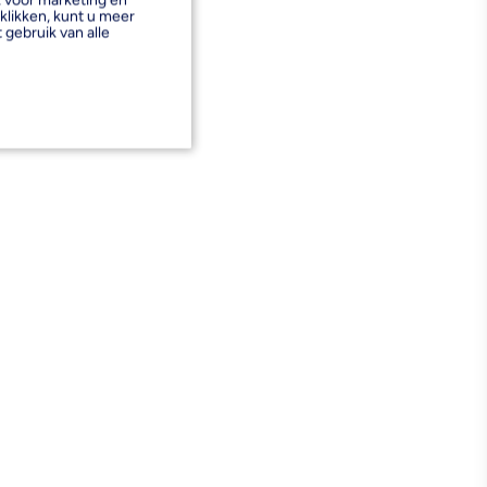
k voor marketing en
klikken, kunt u meer
 gebruik van alle