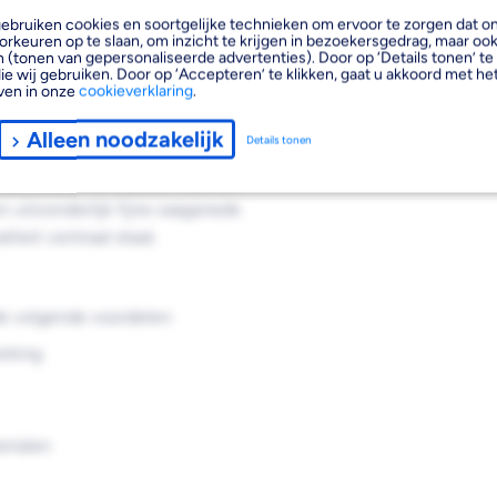
, gebruiken cookies en soortgelijke technieken om ervoor te zorgen dat 
orkeuren op te slaan, om inzicht te krijgen in bezoekersgedrag, maar oo
 (tonen van gepersonaliseerde advertenties). Door op ‘Details tonen’ te 
ie wij gebruiken. Door op ‘Accepteren’ te klikken, gaat u akkoord met het
ven in onze
cookieverklaring
.
30mm is een professioneel
plintervrije zaagresultaten. Dit
Alleen noodzakelijk
Details tonen
inatie van precisie en
unt maken in massief hout en
 uitzonderlijk fijne zaagsnede
teit centraal staat.
 de volgende voordelen:
erking
erialen