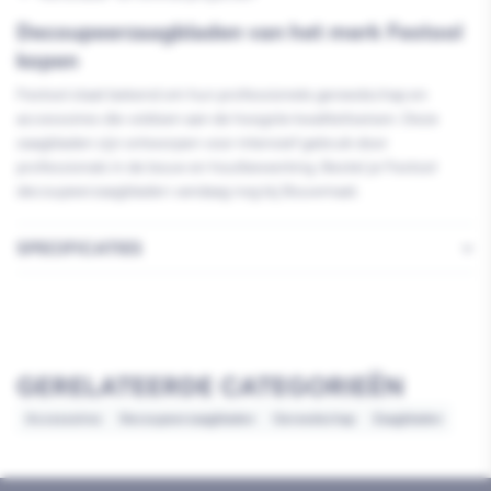
Decoupeerzaagbladen van het merk Festool
kopen
Festool staat bekend om hun professionele gereedschap en
accessoires die voldoen aan de hoogste kwaliteitseisen. Deze
zaagbladen zijn ontworpen voor intensief gebruik door
professionals in de bouw en houtbewerking. Bestel je Festool
decoupeerzaagbladen vandaag nog bij Bouwmaat.
SPECIFICATIES
GERELATEERDE CATEGORIEËN
Accessoires
Decoupeerzaagbladen
Gereedschap
Zaagbladen