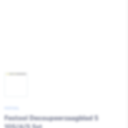
Media
1
openen
Afbeelding
1
laden
FESTOOL
Festool Decoupeerzaagblad S
105/4/5 5st