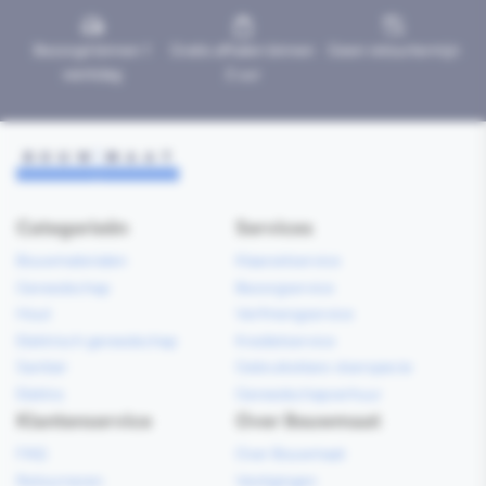
Bezorgd binnen 1
Gratis afhalen binnen
Geen retourtermijn
werkdag
2 uur
Categorieën
Services
Bouwmaterialen
Klaarzetservice
Gereedschap
Bezorgservice
Hout
Verfmengservice
Elektrisch gereedschap
Kredietservice
Sanitair
Gebruiksklare vloerspecie
Elektra
Gereedschapverhuur
Klantenservice
Over Bouwmaat
FAQ
Over Bouwmaat
Retourneren
Vestigingen