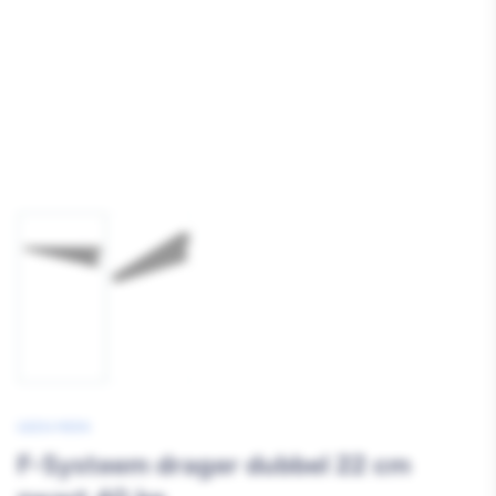
Afbeelding
Afbeelding
1
2
laden
laden
GEEN MERK
F-Systeem drager dubbel 22 cm