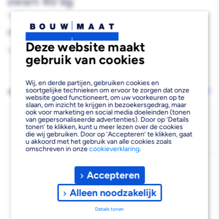
zwart 40 kg
781284
Reguliere
€1,28
prijs
Deze website maakt
Aantal
gebruik van cookies
Aantal
Aantal
Wij, en derde partijen, gebruiken cookies en
verlagen
verhogen
soortgelijke technieken om ervoor te zorgen dat onze
AFHALEN OF LATEN BEZORGEN
Wijzig vestiging
website goed functioneert, om uw voorkeuren op te
van
van
slaan, om inzicht te krijgen in bezoekersgedrag, maar
ook voor marketing en social media doeleinden (tonen
F-
F-
Bezorgen
van gepersonaliseerde advertenties). Door op ‘Details
tonen’ te klikken, kunt u meer lezen over de cookies
Beschikbaar voor bezorgen
10
die wij gebruiken. Door op ‘Accepteren’ te klikken, gaat
Systeem
Systeem
u akkoord met het gebruik van alle cookies zoals
Voor 13:00 uur besteld, donderdag 13 augustus bezorgd.
omschreven in onze
cookieverklaring
.
drager
drager
Kies vestiging
dubbel
dubbel
Accepteren
Afhalen mogelijk
›
22
22
Alleen noodzakelijk
Niet beschikbaar in de vestiging
-
cm
cm
Kies je vestiging om de exacte schaplocatie te zien.
Details tonen