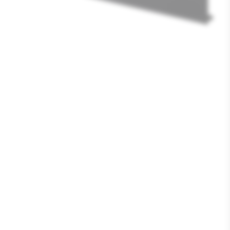
Media
1
openen