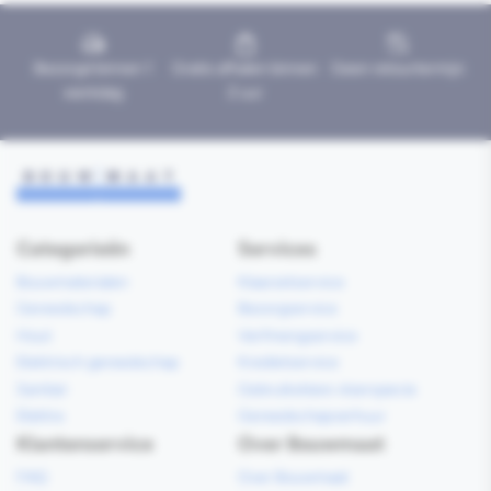
Bezorgd binnen 1
Gratis afhalen binnen
Geen retourtermijn
werkdag
2 uur
Categorieën
Services
Bouwmaterialen
Klaarzetservice
Gereedschap
Bezorgservice
Hout
Verfmengservice
Elektrisch gereedschap
Kredietservice
Sanitair
Gebruiksklare vloerspecie
Elektra
Gereedschapverhuur
Klantenservice
Over Bouwmaat
FAQ
Over Bouwmaat