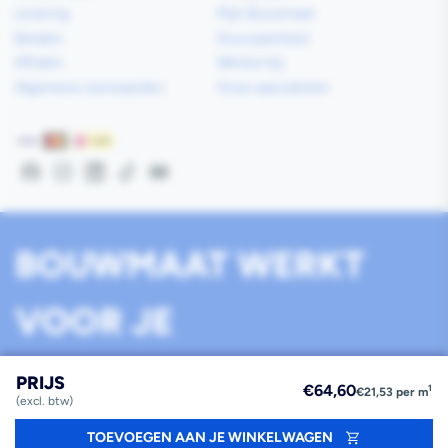
Levering
Mijn Bouwmaat
Betalen
Duurzaamheid
Afhalen
Werken bij
Algemene voorwaarden
Onze specialisten
Betaalmethoden
Facebook
Instagram
LinkedIn
TikTok
YouTube
BOUWMAAT WERKT
VOOR JE
Werken bij Bouwmaat
Algemene voorwaarden
Privacy
Disclaimer
PRIJS
Reguliere
€64,60
1
€21,53 per m
Cookies
(excl. btw)
prijs
TOEVOEGEN AAN JE WINKELWAGEN
2026
Bouwmaat
©