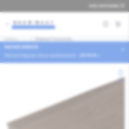
Ga
KIES VESTIGING
naar
de
inhoud
Snel best
Home
|
Pad
...
|
Elephant Houtcomp...
tonen
NIEUWE WEBSITE
×
Stel eenmalig een nieuw wachtwoord in.
LOG NU IN
Ga
naar
productinformatie