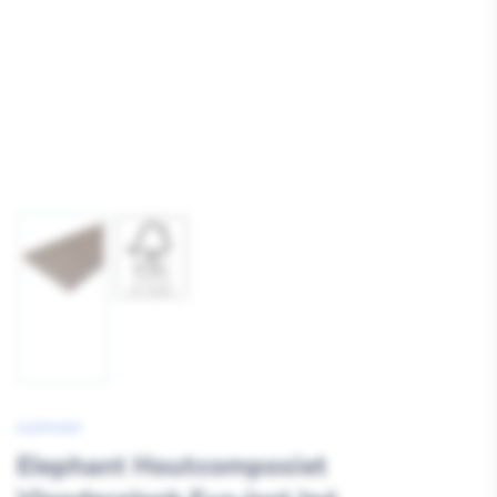
Afbeelding
Afbeelding
1
2
laden
laden
ELEPHANT
Elephant Houtcomposiet