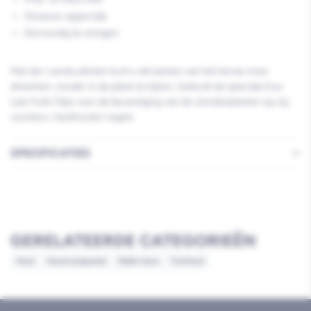
Stroever oppervlak
Eenvoudig te reinigen
Met de I-series plinten kunt u de kanten van het terras mooi
afwerken, zonder in de plank te kijken. Gebruik de speciale Eva-
Last Hulk Clips
voor de bevestiging van de vlonderplanken op, bij
voorkeur, hardhouten regels.
SPECIFICATIES
GERELATEERDE CATEGORIEËN
Hout
Houtcomposiet
Pallet item
Tuinhout