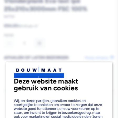
Vlonderplank Eva-last Ipé
25x210x3000mm FSC 100%
847730
Reguliere
€64,60
1
€21,53 per m
prijs
Aantal
Aantal
Aantal
verlagen
verhogen
AFHALEN OF LATEN BEZORGEN
Wijzig vestiging
van
van
Elephant
Elephant
Bezorgen
Deze website maakt
Beschikbaar voor bezorgen
18
Houtcomposiet
Houtcomposiet
Voor 13:00 uur besteld, morgen bezorgd.
gebruik van cookies
Vlonderplank
Vlonderplank
Kies vestiging
Eva-
Eva-
Wij, en derde partijen, gebruiken cookies en
soortgelijke technieken om ervoor te zorgen dat onze
Afhalen mogelijk
›
last
last
website goed functioneert, om uw voorkeuren op te
slaan, om inzicht te krijgen in bezoekersgedrag, maar
Niet beschikbaar in de vestiging
-
ook voor marketing en social media doeleinden (tonen