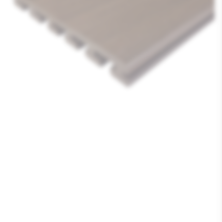
Media
1
openen