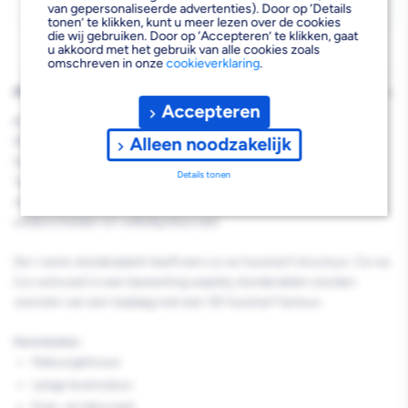
Ipé
Ipé
Kies je vestiging om de exacte schaplocatie te zien.
van gepersonaliseerde advertenties). Door op ‘Details
tonen’ te klikken, kunt u meer lezen over de cookies
25x210x3000mm
25x210x3000mm
die wij gebruiken. Door op ‘Accepteren’ te klikken, gaat
u akkoord met het gebruik van alle cookies zoals
FSC
FSC
omschreven in onze
cookieverklaring
.
100%
100%
PRODUCTBESCHRIJVING
Accepteren
Eva-Last Decking Clip M Ipé FSC I-Series Houtnerf bc
Alleen noodzakelijk
25x210x3000 mm
De I-Series vlonderplanken zijn door de opbouw met T-vormige
Details tonen
"pootjes" extreem stabiel en goedkoper dan massieve
vlonderplanken. Het oppervlak is nauwelijks van echt hout te
onderscheiden en volledig kleurvast.
De I-serie vlonderplank heeft een co-ex houtnerf structuur. Co-ex
(co-extrusie) is een bewerking waarbij vlonderdelen worden
voorzien van een toplaag met een 3D houtnerf textuur.
Kenmerken
Natuurgetrouw
Lange levensduur
Kras- en kleurvast