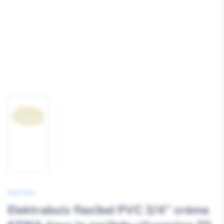
Afbeelding
1
laden
MARTENS
Elektrabuis flexibel PVC 3/4'' crème