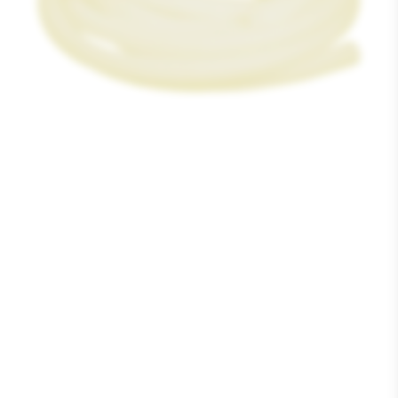
Media
1
openen