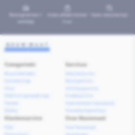
Bezorgd binnen 1
Gratis afhalen binnen
Geen retourtermijn
werkdag
2 uur
Categorieën
Services
Bouwmaterialen
Klaarzetservice
Gereedschap
Bezorgservice
Hout
Verfmengservice
Elektrisch gereedschap
Kredietservice
Sanitair
Gebruiksklare vloerspecie
Elektra
Gereedschapverhuur
Klantenservice
Over Bouwmaat
FAQ
Over Bouwmaat
Retourneren
Vestigingen