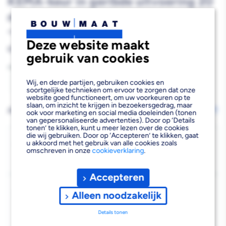
KEMA-keur in geribde uitvoering 20
meter
489109
Deze website maakt
Reguliere
€12,86
gebruik van cookies
prijs
Aantal
Wij, en derde partijen, gebruiken cookies en
Aantal
Aantal
soortgelijke technieken om ervoor te zorgen dat onze
website goed functioneert, om uw voorkeuren op te
verlagen
verhogen
slaan, om inzicht te krijgen in bezoekersgedrag, maar
AFHALEN OF LATEN BEZORGEN
Wijzig vestiging
ook voor marketing en social media doeleinden (tonen
van gepersonaliseerde advertenties). Door op ‘Details
van
van
tonen’ te klikken, kunt u meer lezen over de cookies
die wij gebruiken. Door op ‘Accepteren’ te klikken, gaat
Elektrabuis
Elektrabuis
Bezorgen
u akkoord met het gebruik van alle cookies zoals
omschreven in onze
cookieverklaring
.
Beschikbaar voor bezorgen
2
flexibel
flexibel
Voor 19:00 uur besteld, dinsdag 11 augustus bezorgd.
PVC
PVC
Accepteren
Kies vestiging
3/4&#39;&#39;
3/4&#39;&#39;
Alleen noodzakelijk
Afhalen mogelijk
›
crème
crème
Details tonen
Niet beschikbaar in de vestiging
-