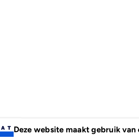
Deze website maakt gebruik van 