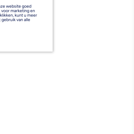
onze website goed
k voor marketing en
klikken, kunt u meer
 gebruik van alle