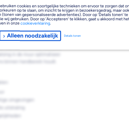
, gebruiken cookies en soortgelijke technieken om ervoor te zorgen dat 
orkeuren op te slaan, om inzicht te krijgen in bezoekersgedrag, maar oo
 (tonen van gepersonaliseerde advertenties). Door op ‘Details tonen’ te 
ie wij gebruiken. Door op ‘Accepteren’ te klikken, gaat u akkoord met het
ven in onze
cookieverklaring
.
lle en praktische oplossing
, douches en toiletruimtes.
Alleen noodzakelijk
Details tonen
fwerking biedt een moderne
ruimde ruimte zonder kostbare
atsing in de muur optimaliseer
ems binnen handbereik houdt.
elen:
ur
chtige omgevingen
e uitstraling
elijkheden