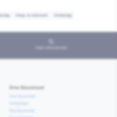
beslag
Hang- en sluitwerk
Sierbeslag
Geen retourtermijn
Over Bouwmaat
Over Bouwmaat
Vestigingen
Mijn Bouwmaat