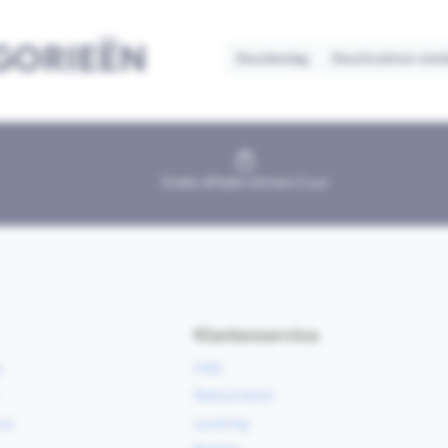
GORIEËN
Deurbeslag
Deurkrukken sier
Gratis afhalen binnen 2 uur
Klantenservice
e
FAQ
Retourneren
ce
Levering