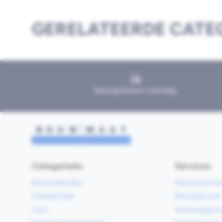
GERELATEERDE CATE
Bezorgd binnen 1 werkdag
Categorieën
Services
Bouwmaterialen
Klaarzetservic
Gereedschap
Bezorgservice
Hout
Verfmengservi