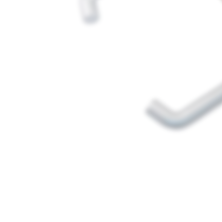
Media
1
openen