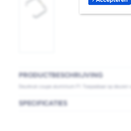
Afbeelding
1
laden
PRODUCTBESCHRIJVING
Deurkruk coupe aluminium F1. Toepasbaar op deuren 
SPECIFICATIES