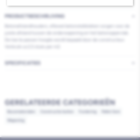
PRODUCTBESCHRIJVING
Betonafstandhouders, oftewel betonstelblokken zorgen voor de
juiste afstand tussen de onderwapening en het betonoppervlak.
De toe te passen hoogte wordt bepaald door de constructeur.
Verbruik ca 2,5 stuks per m2.
SPECIFICATIES
GERELATEERDE CATEGORIEËN
Bouwmaterialen
Constructie buiten
Fundering
Pallet item
Wapening