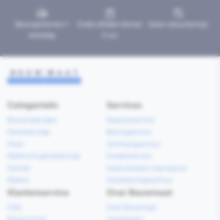
Bezorgd binnen 1
Gratis afhalen binnen
Geen retourtermijn
werkdag
2 uur
Categorieën
Services
Bouwmaterialen
Klaarzetservice
Gereedschap
Bezorgservice
Hout
Verfmengservice
Elektrisch gereedschap
Kredietservice
Sanitair
Gebruiksklare vloerspecie
Elektra
Gereedschapverhuur
Klantenservice
Over Bouwmaat
FAQ
Over Bouwmaat
Retourneren
Vestigingen