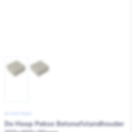
Afbeelding
Afbeelding
1
2
laden
laden
DE HOOP PEKSO
De Hoop Pekso Betonafstandhouder