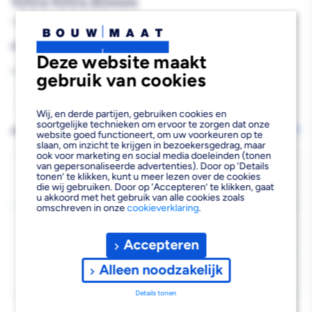
100x100x30mm
758888
Reguliere
€0,56
Deze website maakt
prijs
Aantal
gebruik van cookies
Aantal
Aantal
Wij, en derde partijen, gebruiken cookies en
verlagen
verhogen
soortgelijke technieken om ervoor te zorgen dat onze
AFHALEN OF LATEN BEZORGEN
Wijzig vestiging
website goed functioneert, om uw voorkeuren op te
van
van
slaan, om inzicht te krijgen in bezoekersgedrag, maar
ook voor marketing en social media doeleinden (tonen
van gepersonaliseerde advertenties). Door op ‘Details
De
De
Bezorgen
tonen’ te klikken, kunt u meer lezen over de cookies
die wij gebruiken. Door op ‘Accepteren’ te klikken, gaat
Niet beschikbaar voor bezorgen
0
Hoop
Hoop
u akkoord met het gebruik van alle cookies zoals
omschreven in onze
cookieverklaring
.
Pekso
Pekso
Kies vestiging
Betonafstandhouder
Betonafstandhouder
Accepteren
Afhalen mogelijk
›
100x100x30mm
100x100x30mm
Niet beschikbaar in de vestiging
-
Alleen noodzakelijk
Kies je vestiging om de exacte schaplocatie te zien.
Details tonen