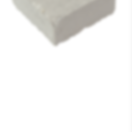
Media
1
openen