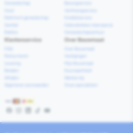
Gereedschap
Bezorgservice
Hout
Verfmengservice
Elektrisch gereedschap
Kredietservice
Sanitair
Gebruiksklare vloerspecie
Elektra
Gereedschapverhuur
Klantenservice
Over Bouwmaat
FAQ
Over Bouwmaat
Retourneren
Vestigingen
Levering
Mijn Bouwmaat
Betalen
Duurzaamheid
Afhalen
Werken bij
Algemene voorwaarden
Onze specialisten
Betaalmethoden
Facebook
Instagram
LinkedIn
TikTok
YouTube