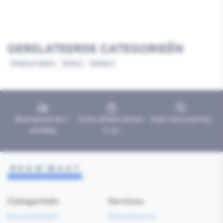
GERELATEERDE CATEGORIEËN
Draad en kabels
Elektra
Stekkers
Bezorgd binnen 1
Gratis afhalen binnen
Geen retourtermijn
werkdag
2 uur
Categorieën
Services
Bouwmaterialen
Klaarzetservice