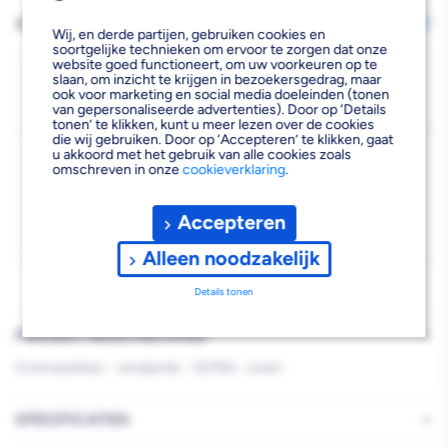
verlagen
verhogen
AFHALEN OF LATEN BEZORGEN
Wijzig vestiging
Wij, en derde partijen, gebruiken cookies en
van
van
soortgelijke technieken om ervoor te zorgen dat onze
website goed functioneert, om uw voorkeuren op te
Contrastekker
Contrastekker
Bezorgen
slaan, om inzicht te krijgen in bezoekersgedrag, maar
ook voor marketing en social media doeleinden (tonen
Niet beschikbaar voor bezorgen
van gepersonaliseerde advertenties). Door op ‘Details
0
Zwart
Zwart
tonen’ te klikken, kunt u meer lezen over de cookies
die wij gebruiken. Door op ‘Accepteren’ te klikken, gaat
10/16A
10/16A
u akkoord met het gebruik van alle cookies zoals
Kies vestiging
omschreven in onze
cookieverklaring
.
55x82x55mm
55x82x55mm
Afhalen mogelijk
›
Randaarde
Randaarde
Niet beschikbaar in de vestiging
-
Accepteren
Kies je vestiging om de exacte schaplocatie te zien.
Alleen noodzakelijk
Details tonen
PRODUCTBESCHRIJVING
Contrastekker - randaarde - 10/16A - zwart
SPECIFICATIES