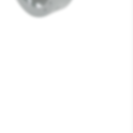
Media
1
openen