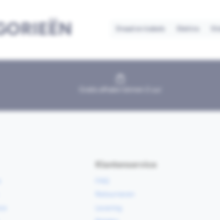
GORIEËN
Draad en kabels
Elektra
St
Gratis afhalen binnen 2 uur
Klantenservice
e
FAQ
Retourneren
ce
Levering