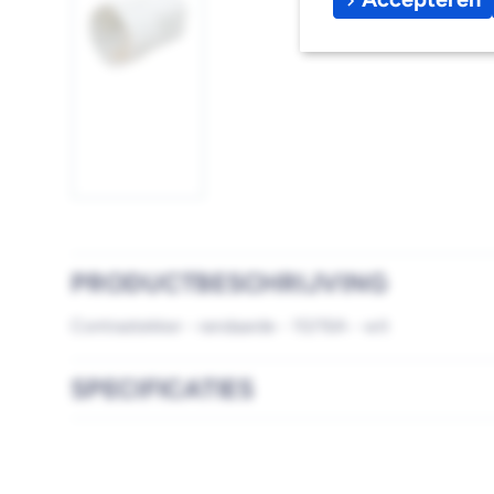
Afbeelding
1
laden
PRODUCTBESCHRIJVING
Contrastekker - randaarde - 10/16A - wit
SPECIFICATIES