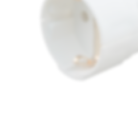
Media
1
openen