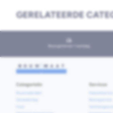
GERELATEERDE CATE
Bezorgd binnen 1 werkdag
Categorieën
Services
Bouwmaterialen
Klaarzetservic
Gereedschap
Bezorgservice
Hout
Verfmengservi