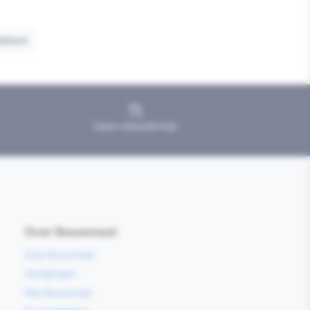
ekkers
Geen retourtermijn
Over Bouwmaat
Over Bouwmaat
Vestigingen
Mijn Bouwmaat