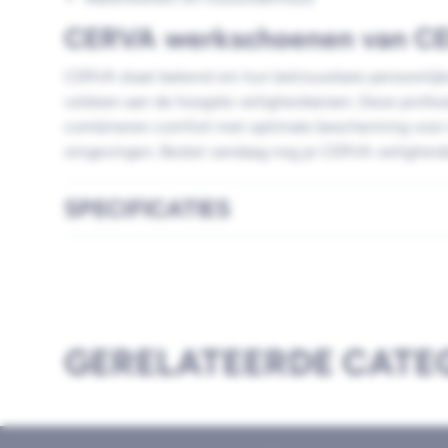
CERVA werkschoenen van C
CERVA staat bekend om hun betrouwbare persoonlij
voldoen aan de hoogste veiligheidseisen. Deze profess
combineren comfort met optimale bescherming voor 
omgevingen. Bestel vandaag nog je CERVA veiligheids
SPECIFICATIES
GERELATEERDE CATE