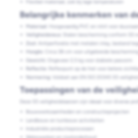
Flexibel materiaal, ook bij lage temperaturen
Belangrijke kenmerken van d
Materiaal:
Hoogwaardig PVC en nitril voor duurzaamh
Veiligheidsneus:
Stalen bescherming conform S5 
Zool:
Antiperforatie met metalen inlay, bestand te
Hoogte:
Circa 38 cm voor uitgebreide beschermin
Gewicht:
Ongeveer 2,5 kg voor stabiele pasvorm
Reflectie:
Reflexpunt op de hiel voor betere zichtb
Normering:
Voldoet aan EN ISO 20345 S5 veiligh
Toepassingen van de veilighe
Deze S5 veiligheidslaarzen zijn ideaal voor diverse pr
Bouwwerkzaamheden en constructieprojecten
Landbouw en tuinbouw activiteiten
Industriële productieprocessen
Waterwerken en rioolonderhoud