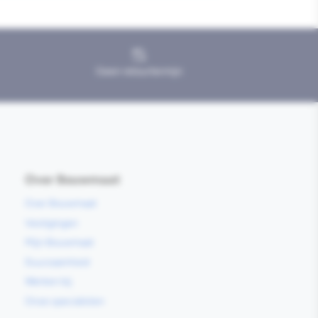
Geen retourtermijn
Over Bouwmaat
Over Bouwmaat
Vestigingen
Mijn Bouwmaat
Duurzaamheid
Werken bij
Onze specialisten