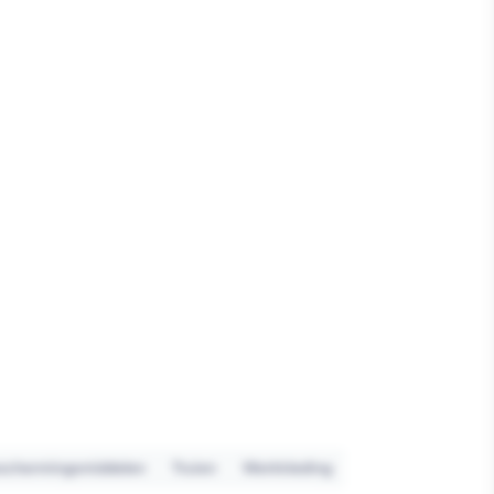
eschermingsmiddelen
Truien
Werkkleding