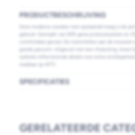
PRODUCTBESCHRIJVING
Deze moderne sweater met opstaande kraag is de perfe
gebruik. Gemaakt van 65% gerecycled polyester en 3
comfortabel gevoel. De manchetten aan de mouwen e
goede pasvorm. Uitgerust met een ritssluiting, twee 
subtiele reflecterende details voor extra zichtbaarhe
wasbaar op 40°C.
SPECIFICATIES
GERELATEERDE CATE