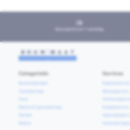
Bezorgd binnen 1 werkdag
Categorieën
Services
Bouwmaterialen
Klaarzetservic
Gereedschap
Bezorgservice
Hout
Verfmengservi
Elektrisch gereedschap
Kredietservice
Sanitair
Gebruiksklare 
Elektra
Gereedschapv