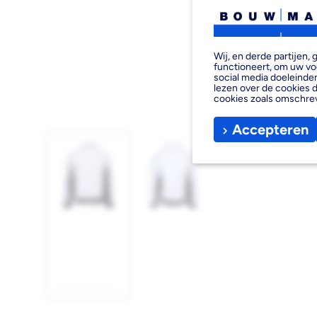
Wij, en derde partijen
functioneert, om uw vo
social media doeleinden
lezen over de cookies d
cookies zoals omschre
Accepteren
Afbeelding
Afbeelding
1
2
laden
laden