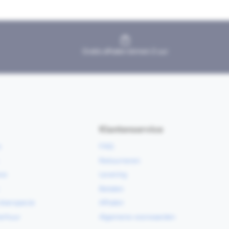
Gratis afhalen binnen 2 uur
Klantenservice
e
FAQ
Retourneren
ce
Levering
Betalen
vloerspecie
Afhalen
erhuur
Algemene voorwaarden