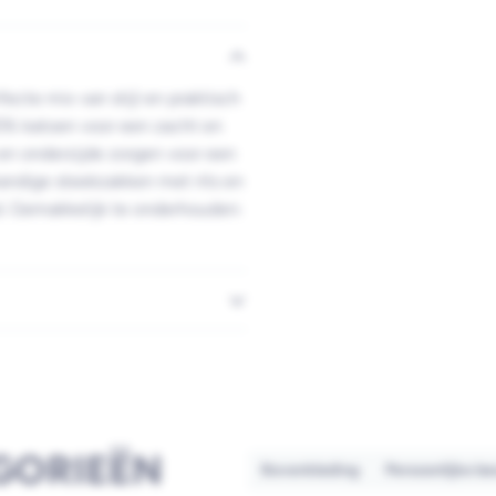
cte mix van stijl en praktisch
5% katoen voor een zacht en
n onderzijde zorgen voor een
handige steekzakken met rits en
id. Gemakkelijk te onderhouden:
GORIEËN
Bovenkleding
Persoonlijke b