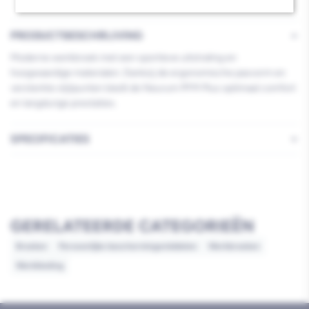
Zwart
Zwart
Maat
Maat
PRODUCTBESCHRIJVING
48
48
Moderne werkbroek met een sportieve uitstraling en
hoogwaardige materialen. Dankzij de ergonomische pasvorm en
versterkte slijtpunten biedt de Neurum PFM Plus optimaal comfort
en langdurige prestaties.
SPECIFICATIES
GERELATEERDE CATEGORIEËN
Broeken
Persoonlijke beschermingsmiddelen
Werkbroeken
Werkkleding