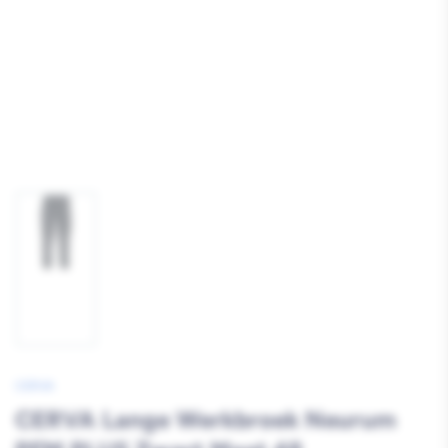
Afbeelding
1
laden
CERVA
CERVA Lange Werkbroek Neurum