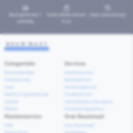
Bezorgd binnen 1
Gratis afhalen binnen
Geen retourtermijn
werkdag
2 uur
Categorieën
Services
Bouwmaterialen
Klaarzetservice
Gereedschap
Bezorgservice
Hout
Verfmengservice
Elektrisch gereedschap
Kredietservice
Sanitair
Gebruiksklare vloerspecie
Elektra
Gereedschapverhuur
Klantenservice
Over Bouwmaat
FAQ
Over Bouwmaat
Retourneren
Vestigingen