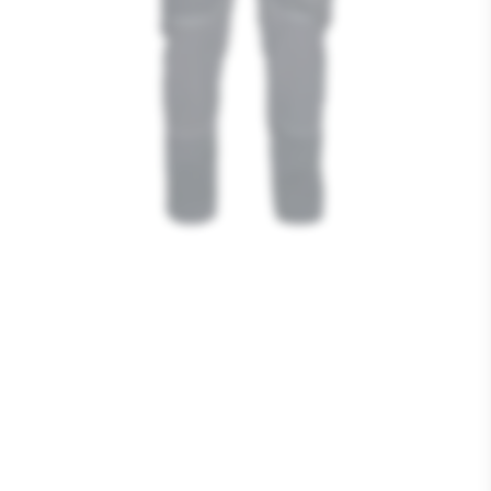
Media
1
openen