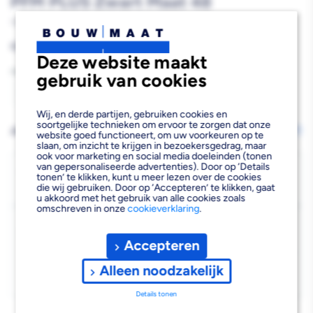
PFM PLUS Zwart Maat 48
10003565
Reguliere
€85,00
Deze website maakt
prijs
Aantal
gebruik van cookies
Aantal
Aantal
Wij, en derde partijen, gebruiken cookies en
verlagen
verhogen
soortgelijke technieken om ervoor te zorgen dat onze
AFHALEN OF LATEN BEZORGEN
Wijzig vestiging
website goed functioneert, om uw voorkeuren op te
van
van
slaan, om inzicht te krijgen in bezoekersgedrag, maar
ook voor marketing en social media doeleinden (tonen
van gepersonaliseerde advertenties). Door op ‘Details
CERVA
CERVA
Bezorgen
tonen’ te klikken, kunt u meer lezen over de cookies
die wij gebruiken. Door op ‘Accepteren’ te klikken, gaat
Niet beschikbaar voor bezorgen
0
Lange
Lange
u akkoord met het gebruik van alle cookies zoals
omschreven in onze
cookieverklaring
.
Werkbroek
Werkbroek
Kies vestiging
Neurum
Neurum
Accepteren
Afhalen mogelijk
›
PFM
PFM
Niet beschikbaar in de vestiging
-
Alleen noodzakelijk
Kies je vestiging om de exacte schaplocatie te zien.
PLUS
PLUS
Details tonen