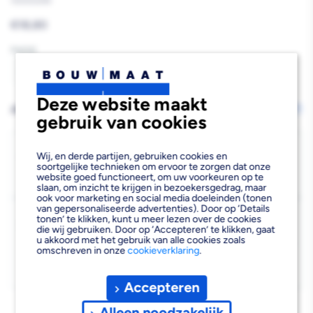
10000299
Reguliere
€18,80
prijs
Aantal
Aantal
Aantal
Deze website maakt
verlagen
verhogen
AFHALEN OF LATEN BEZORGEN
Wijzig vestiging
gebruik van cookies
van
van
Carpoint
Carpoint
Bezorgen
Wij, en derde partijen, gebruiken cookies en
soortgelijke technieken om ervoor te zorgen dat onze
Beschikbaar voor bezorgen
1
Monteurshoes
Monteurshoes
website goed functioneert, om uw voorkeuren op te
Voor 19:00 uur besteld, morgen bezorgd.
slaan, om inzicht te krijgen in bezoekersgedrag, maar
Lederlook
Lederlook
ook voor marketing en social media doeleinden (tonen
van gepersonaliseerde advertenties). Door op ‘Details
Kies vestiging
tonen’ te klikken, kunt u meer lezen over de cookies
die wij gebruiken. Door op ‘Accepteren’ te klikken, gaat
Afhalen mogelijk
u akkoord met het gebruik van alle cookies zoals
›
omschreven in onze
cookieverklaring
.
Niet beschikbaar in de vestiging
-
Kies je vestiging om de exacte schaplocatie te zien.
Accepteren
Alleen noodzakelijk