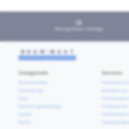
Bezorgd binnen 1 werkdag
Categorieën
Services
Bouwmaterialen
Klaarzetservic
Gereedschap
Bezorgservice
Hout
Verfmengservi
Elektrisch gereedschap
Kredietservice
Sanitair
Gebruiksklare 
Elektra
Gereedschapv