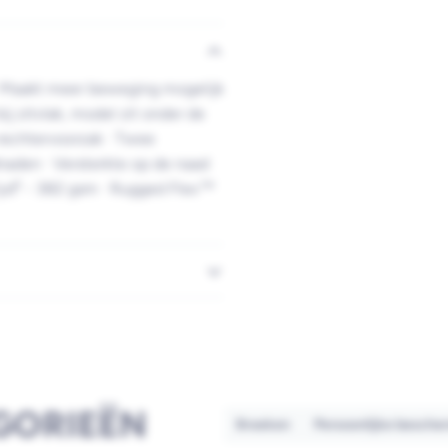
 - Maakt meer beweging mogelijk
j zitvlak, model zit onder de
 rechtervoorzak · Twee
naden · Versterkte op de naad
z/yd² - 382 gsm · Rugged Flex™
GORIEËN
Broeken
Persoonlijke besche