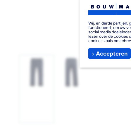
Wij, en derde partijen
functioneert, om uw vo
social media doeleinden
lezen over de cookies d
cookies zoals omschre
Accepteren
Afbeelding
Afbeelding
1
2
laden
laden