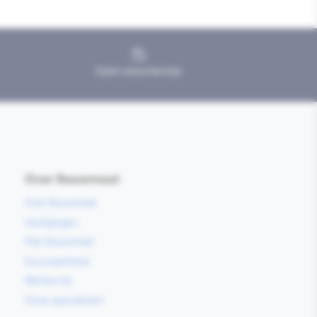
Geen retourtermijn
Over Bouwmaat
Over Bouwmaat
Vestigingen
Mijn Bouwmaat
Duurzaamheid
Werken bij
Onze specialisten