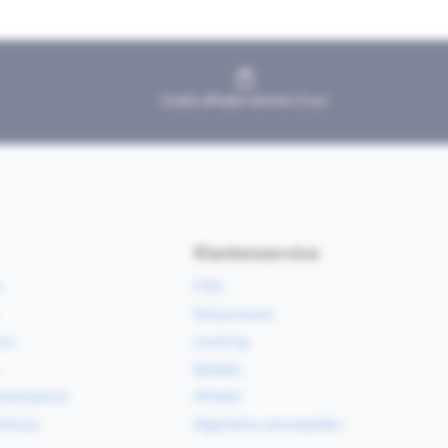
Gratis afhalen binnen 2 uur
Klantenservice
e
FAQ
Retourneren
ce
Levering
Betalen
vloerspecie
Afhalen
erhuur
Algemene voorwaarden