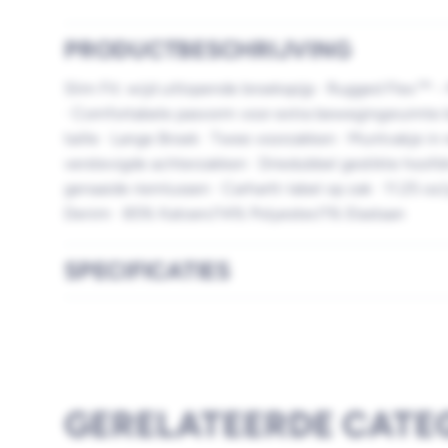
PRODUCTBESCHRIJVING
Slim Fit: wijd uitlopende broekspijp · Rugged Flex™
· Comfortabele pasvorm voor extra bewegingsruimte bi
taille · Lange Broek · Twee voorzakken · Muntvakje in
verstevigde achterzakken · Driedubbel gestikte hoofd
genaaide riemlussen · Carhartt-label op zak · 11.25 o
Denim · 85% Katoen/14% Polyester/1% Elastaan
SPECIFICATIES
GERELATEERDE CATE