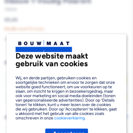
Inbouw 1-Voudig Polarwit
759549
Reguliere
€5,40
prijs
€4,86
vanaf 20 stuks
Aantal
Aantal
Aantal
Deze website maakt
verlagen
verhogen
gebruik van cookies
MEER=MINDER
van
van
Wij, en derde partijen, gebruiken cookies en
5% KORTING
10+ stuks
€5.13/st
Busch-
Busch-
soortgelijke technieken om ervoor te zorgen dat onze
website goed functioneert, om uw voorkeuren op te
Jaeger
Jaeger
slaan, om inzicht te krijgen in bezoekersgedrag, maar
ook voor marketing en social media doeleinden (tonen
10% KORTING
20+ stuks
€4.86/st
van gepersonaliseerde advertenties). Door op ‘Details
Contactdoos
Contactdoos
tonen’ te klikken, kunt u meer lezen over de cookies
die wij gebruiken. Door op ‘Accepteren’ te klikken, gaat
Reflex
Reflex
u akkoord met het gebruik van alle cookies zoals
AFHALEN OF LATEN BEZORGEN
Wijzig vestiging
omschreven in onze
cookieverklaring
.
Inbouw
Inbouw