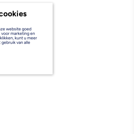
cookies
onze website goed
k voor marketing en
klikken, kunt u meer
 gebruik van alle