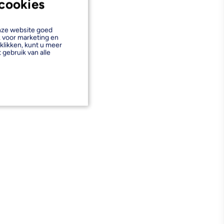
cookies
onze website goed
k voor marketing en
klikken, kunt u meer
 gebruik van alle