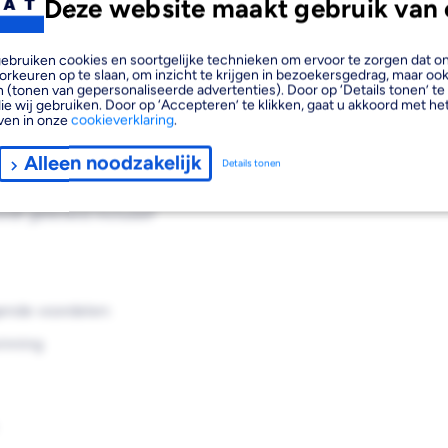
Deze website maakt gebruik van 
, gebruiken cookies en soortgelijke technieken om ervoor te zorgen dat 
orkeuren op te slaan, om inzicht te krijgen in bezoekersgedrag, maar oo
Deur Met 1 Legplank FSC Mix
 (tonen van gepersonaliseerde advertenties). Door op ‘Details tonen’ te 
ie wij gebruiken. Door op ‘Accepteren’ te klikken, gaat u akkoord met het
t creëren van extra
ven in onze
cookieverklaring
.
met één deur beschikt over een
Alleen noodzakelijk
 kunt aanpassen aan jouw
Details tonen
35,2x58,1 cm biedt deze
dt geleverd inclusief
ende voordelen:
inning