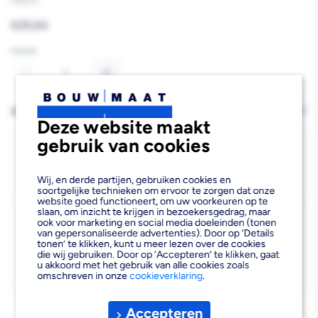
918370
Reguliere
€29,84
prijs
Aantal
Aantal
Aantal
verlagen
verhogen
AFHALEN OF LATEN BEZORGEN
Wijzig vestiging
Deze website maakt
van
van
gebruik van cookies
Bouwmaat
Bouwmaat
Bezorgen
Beschikbaar voor bezorgen
9
Drukspuit
Drukspuit
Wij, en derde partijen, gebruiken cookies en
Voor 19:00 uur besteld, dinsdag 11 augustus bezorgd.
soortgelijke technieken om ervoor te zorgen dat onze
Rug
Rug
website goed functioneert, om uw voorkeuren op te
slaan, om inzicht te krijgen in bezoekersgedrag, maar
Kies vestiging
Pomp
Pomp
ook voor marketing en social media doeleinden (tonen
van gepersonaliseerde advertenties). Door op ‘Details
Afhalen mogelijk
tonen’ te klikken, kunt u meer lezen over de cookies
›
5L
5L
die wij gebruiken. Door op ‘Accepteren’ te klikken, gaat
Niet beschikbaar in de vestiging
-
u akkoord met het gebruik van alle cookies zoals
omschreven in onze
cookieverklaring
.
Kies je vestiging om de exacte schaplocatie te zien.
Accepteren