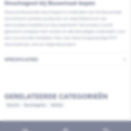
Douchegoot bij Bouwmaat kopen
Deze professionele douchegoot is onderdeel van het Bouwmaat
assortiment sanitaire producten en staat bekend om zijn
betrouwbare kwaliteit en duurzaamheid. Het product wordt
geleverd compleet met rooster en alle benodigde onderdelen voor
een succesvolle installatie. Kies voor deze hoogwaardige RVS
doucheafvoer voor je volgende project.
SPECIFICATIES
GERELATEERDE CATEGORIEËN
Douche
Douchegoten
Sanitair