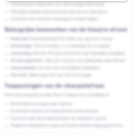
Uitneembaar waterslot voor eenvoudig onderhoud
Mat geborstelde afwerking die krasvast en slijtvast is
Geschikt voor diverse vloertypes zonder tegels
Belangrijke kenmerken van de lineaire afvoer
Materiaal:
Roestvaststaal RVS 304 voor goot en rooster
Afmetingen:
90 cm lengte, 7 cm breedte, 8 cm diepte
Aansluiting:
DN 40-50 met schuifmof voor flexibele installatie
Afvoercapaciteit:
1 liter per minuut voor adequate waterafvoer
Inbouwdiepte:
55 mm met verstelbare stelpoten
Geurslot:
Water geurslot van 30 mm hoogte
Toepassingen van de vloerputafvoer
Deze douchegoot zonder flens is ideaal voor installatie in:
Betonvloeren en gecoate vloeren
Kunststof vloeren en waterdichte ondervloeren
Commerciële douchefaciliteiten en wellness centra
Moderne badkamers waar een strak eindresultaat gewenst is