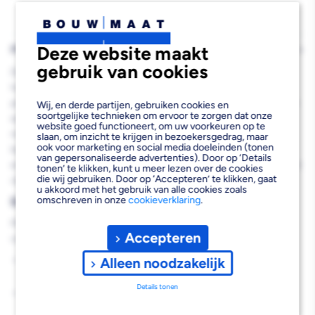
Deze website maakt
PRODUCTBESCHRIJVING
gebruik van cookies
De Bouwmaat Douchegoot RVS zonder Flens 7x7x90cm is een
hoogwaardige doucheafvoer die speciaal ontwikkeld is voor
professionele installaties. Deze RVS douchegoot van 90 cm biedt
Wij, en derde partijen, gebruiken cookies en
soortgelijke technieken om ervoor te zorgen dat onze
een strakke en moderne oplossing voor waterafvoer in douches,
website goed functioneert, om uw voorkeuren op te
met een mat geborstelde afwerking die perfect past in elke
slaan, om inzicht te krijgen in bezoekersgedrag, maar
ook voor marketing en social media doeleinden (tonen
badkamerontwerp. De goot is voorzien van verstelbare stelpoten
van gepersonaliseerde advertenties). Door op ‘Details
en een uitneembaar waterslot, waardoor je eenvoudig een perfect
tonen’ te klikken, kunt u meer lezen over de cookies
die wij gebruiken. Door op ‘Accepteren’ te klikken, gaat
vlakke en functionele installatie realiseert.
u akkoord met het gebruik van alle cookies zoals
Belangrijkste voordelen
omschreven in onze
cookieverklaring
.
Met deze professionele RVS doucheafvoer profiteer je van de
Accepteren
volgende voordelen:
Corrosiebestendig RVS 304 materiaal voor langdurige
Alleen noodzakelijk
prestaties
Details tonen
Verstelbare hoogte voor nauwkeurige afstelling tijdens
montage