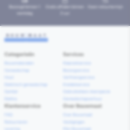
Bezorgd binnen 1
Gratis afhalen binnen
Geen retourtermijn
werkdag
2 uur
Categorieën
Services
Bouwmaterialen
Klaarzetservice
Gereedschap
Bezorgservice
Hout
Verfmengservice
Elektrisch gereedschap
Kredietservice
Sanitair
Gebruiksklare vloerspecie
Elektra
Gereedschapverhuur
Klantenservice
Over Bouwmaat
FAQ
Over Bouwmaat
Retourneren
Vestigingen
Levering
Mijn Bouwmaat