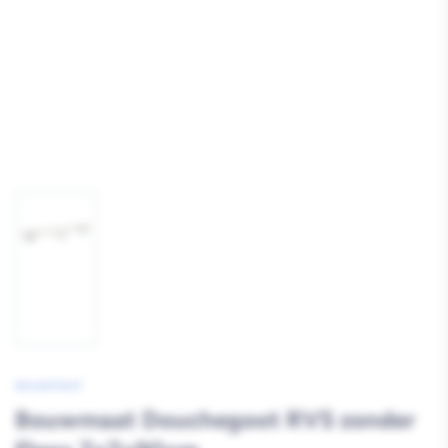
Afbeelding
1
laden
BOUWMAAT
Bouwmaat Douchegoot RVS zonder