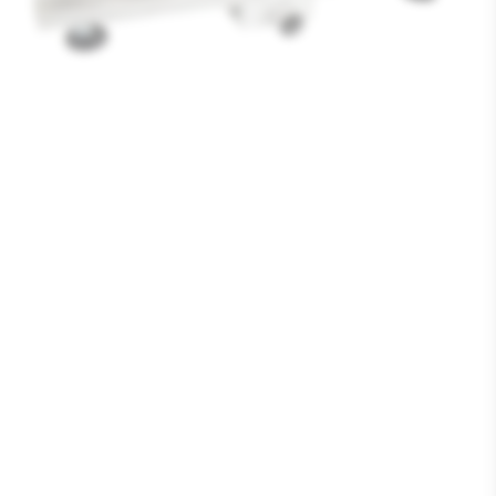
Media
1
openen