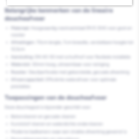
Belangrijke kenmerken van de lineaire
doucheafvoer
Materiaal:
Hoogwaardig roestvaststaal (RVS 304) voor goot en
rooster
Afmetingen:
70cm lengte, 7cm breedte, verstelbare hoogte tot
12,5cm
Aansluiting:
DN 40-50 met schuifmof voor flexibele installatie
Waterslot:
30mm hoog, uitneembaar voor reiniging
Rooster:
Sleufperforatie met geborstelde, gecoate afwerking
Afvoercapaciteit:
Efficiënte waterafvoer voor optimale
prestaties
Toepassingen van de doucheafvoer
Deze douchegoot is bijzonder geschikt voor:
Betonvloeren en gecoate vloeren
Kunststof vloeren en waterdichte ondervloeren
Moderne badkamers waar een strakke afwerking gewenst is