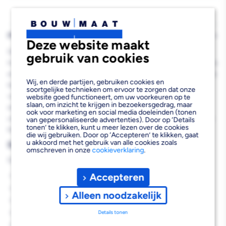
PRODUCTBESCHRIJVING
Deze website maakt
De Bouwmaat Douchegoot RVS zonder Flens 7x7x70cm is een
gebruik van cookies
hoogwaardige doucheafvoer die ideaal is voor moderne badkamers
en doucheruimtes. Deze roestvaststalen douchegoot zonder flens
Wij, en derde partijen, gebruiken cookies en
biedt een strakke, elegante afwerking en is speciaal ontworpen
soortgelijke technieken om ervoor te zorgen dat onze
voor een eenvoudige en naadloze verwerking in betonvloeren en
website goed functioneert, om uw voorkeuren op te
slaan, om inzicht te krijgen in bezoekersgedrag, maar
andere vloerafwerkingen. Met zijn verstelbare stelpoten en
ook voor marketing en social media doeleinden (tonen
uitneembaar waterslot zorgt deze lineaire doucheafvoer voor een
van gepersonaliseerde advertenties). Door op ‘Details
tonen’ te klikken, kunt u meer lezen over de cookies
betrouwbare waterafvoer en makkelijk onderhoud.
die wij gebruiken. Door op ‘Accepteren’ te klikken, gaat
u akkoord met het gebruik van alle cookies zoals
Belangrijkste voordelen
omschreven in onze
cookieverklaring
.
Deze professionele douchegoot biedt je de volgende voordelen:
Accepteren
Strakke verwerking door ontbreken van flens
Verstelbare hoogte voor perfecte afstelling
Alleen noodzakelijk
Uitneembaar waterslot voor eenvoudig onderhoud
Mat geborstelde RVS afwerking voor duurzaamheid
Details tonen
Geschikt voor diverse vloertypes en ondergronden