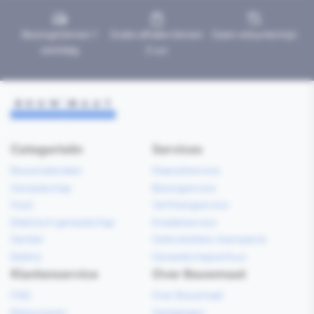
Bezorgd binnen 1
Gratis afhalen binnen
Geen retourtermijn
werkdag
2 uur
Categorieën
Services
Bouwmaterialen
Klaarzetservice
Gereedschap
Bezorgservice
Hout
Verfmengservice
Elektrisch gereedschap
Kredietservice
Sanitair
Gebruiksklare vloerspecie
Elektra
Gereedschapverhuur
Klantenservice
Over Bouwmaat
FAQ
Over Bouwmaat
Retourneren
Vestigingen