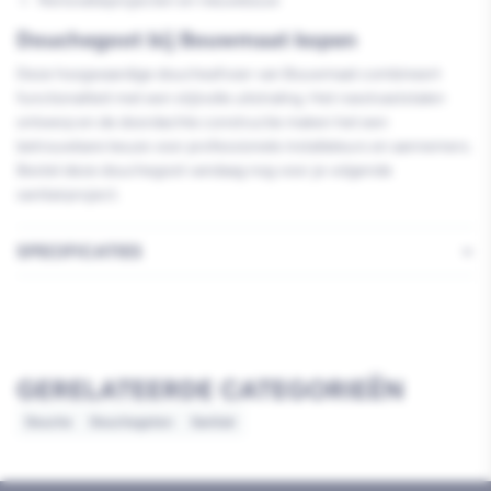
Renovatieprojecten en nieuwbouw
Douchegoot bij Bouwmaat kopen
Deze hoogwaardige doucheafvoer van Bouwmaat combineert
functionaliteit met een stijlvolle uitstraling. Het roestvaststalen
ontwerp en de doordachte constructie maken het een
betrouwbare keuze voor professionele installateurs en aannemers.
Bestel deze douchegoot vandaag nog voor je volgende
sanitairproject.
SPECIFICATIES
GERELATEERDE CATEGORIEËN
Douche
Douchegoten
Sanitair