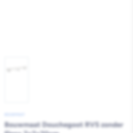
Afbeelding
1
laden
BOUWMAAT
Bouwmaat Douchegoot RVS zonder