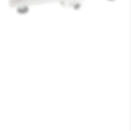
Media
1
openen