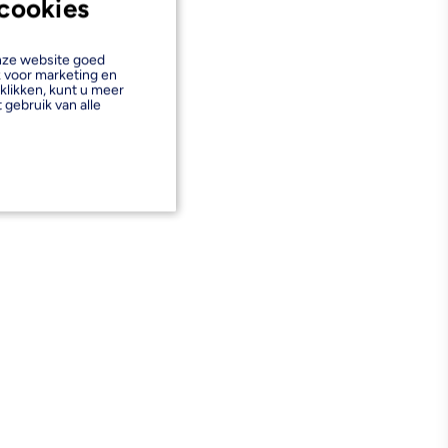
cookies
onze website goed
k voor marketing en
klikken, kunt u meer
 gebruik van alle