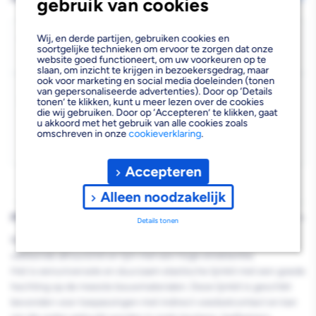
gebruik van cookies
Bezorgen
Wij, en derde partijen, gebruiken cookies en
soortgelijke technieken om ervoor te zorgen dat onze
Niet beschikbaar voor bezorgen
0
website goed functioneert, om uw voorkeuren op te
slaan, om inzicht te krijgen in bezoekersgedrag, maar
ook voor marketing en social media doeleinden (tonen
Kies vestiging
van gepersonaliseerde advertenties). Door op ‘Details
tonen’ te klikken, kunt u meer lezen over de cookies
Afhalen mogelijk
die wij gebruiken. Door op ‘Accepteren’ te klikken, gaat
›
u akkoord met het gebruik van alle cookies zoals
Niet beschikbaar in de vestiging
-
omschreven in onze
cookieverklaring
.
Kies je vestiging om de exacte schaplocatie te zien.
Accepteren
Alleen noodzakelijk
PRODUCTBESCHRIJVING
Details tonen
Bostik H750 SEAL'N'BOND PREMIUM is een professionele, niet-
vlekkende allround kit en lijm met een hoge eindsterkte.
Het is eenuniversele en duurzaam elastische lijmkit met een goede
hechting op de meeste bouwmaterialen. Deze lijmkit is geschikt
bevonden voor toepassingen met indirect voedselcontact en kan