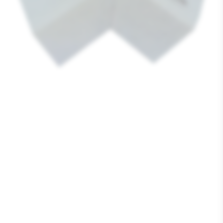
Media
1
openen