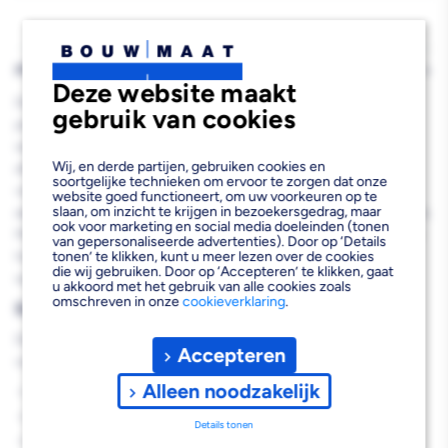
PRODUCTBESCHRIJVING
Deze website maakt
De Bostik Ardatape Inside Afdichting Binnenhoek is een
gebruik van cookies
professionele hoekafwerking die speciaal ontwikkeld is voor
waterdichte afdichtingen in binnenhoeken. Deze flexibele
Wij, en derde partijen, gebruiken cookies en
afdichtingsstrip biedt optimale bescherming tegen
soortgelijke technieken om ervoor te zorgen dat onze
vochtproblemen en is essentieel voor het creëren van duurzame
website goed functioneert, om uw voorkeuren op te
slaan, om inzicht te krijgen in bezoekersgedrag, maar
aansluitingen in badkamers, doucheruimtes en andere natte zones.
ook voor marketing en social media doeleinden (tonen
Met zijn sterke vliesconstructie aan beide zijden garandeert deze
van gepersonaliseerde advertenties). Door op ‘Details
hoekband een betrouwbare hechting en langdurige
tonen’ te klikken, kunt u meer lezen over de cookies
die wij gebruiken. Door op ‘Accepteren’ te klikken, gaat
waterdichtheid.
u akkoord met het gebruik van alle cookies zoals
omschreven in onze
cookieverklaring
.
Belangrijkste voordelen
Deze professionele afdichtingshoek biedt je de volgende
Accepteren
voordelen:
Alleen noodzakelijk
Waterdichte afdichting van kritieke binnenhoeken
Flexibel materiaal dat bewegingen opvangt
Details tonen
Kant-en-klare oplossing voor snelle montage