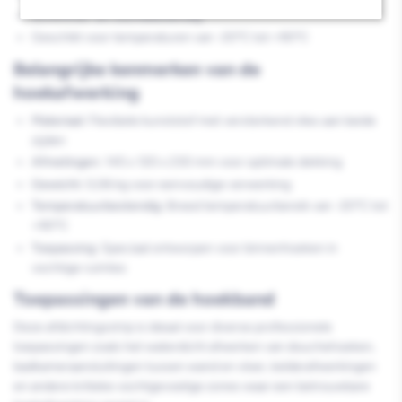
Schimmel- en vochtbestendig
Geschikt voor temperaturen van -20°C tot +90°C
Belangrijke kenmerken van de
hoekafwerking
Materiaal:
Flexibele kunststof met versterkend vlies aan beide
zijden
Afmetingen:
145 x 120 x 230 mm voor optimale dekking
Gewicht:
0,06 kg voor eenvoudige verwerking
Temperatuurbestendig:
Breed temperatuurbereik van -20°C tot
+90°C
Toepassing:
Speciaal ontworpen voor binnenhoeken in
vochtige ruimtes
Toepassingen van de hoekband
Deze afdichtingsstrip is ideaal voor diverse professionele
toepassingen zoals het waterdicht afwerken van douchehoeken,
badkameraansluitingen tussen wand en vloer, kelderafwerkingen
en andere kritieke vochtgevoelige zones waar een betrouwbare