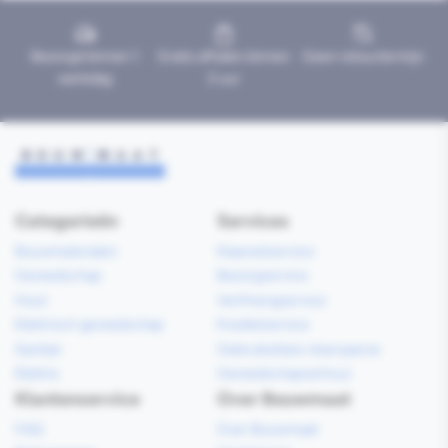
Bezorgd binnen 1
Gratis afhalen binnen
Geen retourtermijn
werkdag
2 uur
Categorieën
Services
Bouwmaterialen
Klaarzetservice
Gereedschap
Bezorgservice
Hout
Verfmengservice
Elektrisch gereedschap
Kredietservice
Sanitair
Gebruiksklare vloerspecie
Elektra
Gereedschapverhuur
Klantenservice
Over Bouwmaat
FAQ
Over Bouwmaat