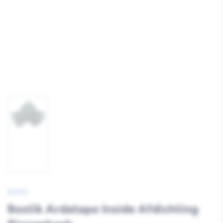
Afbeelding
1
laden
BOSTIK
Bostik Ardatape Inside Afdichting