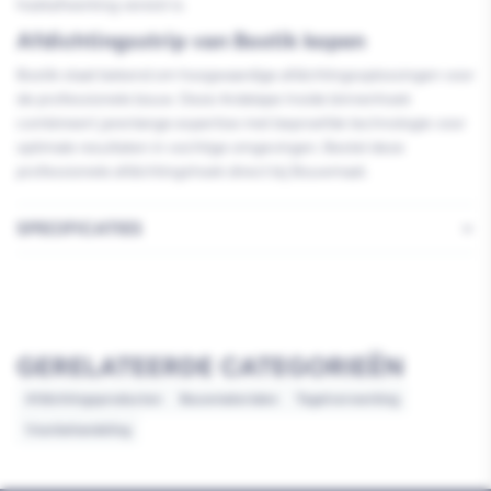
hoekafwerking vereist is.
Afdichtingsstrip van Bostik kopen
Bostik staat bekend om hoogwaardige afdichtingsoplossingen voor
de professionele bouw. Deze Ardatape Inside binnenhoek
combineert jarenlange expertise met beproefde technologie voor
optimale resultaten in vochtige omgevingen. Bestel deze
professionele afdichtingshoek direct bij Bouwmaat.
SPECIFICATIES
GERELATEERDE CATEGORIEËN
Afdichtingsproducten
Bouwmaterialen
Tegelverwerking
Voorbehandeling