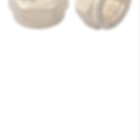
Media
1
openen