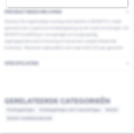
PRODUCTBESCHRIJVING
Dankzij het regelmatige overleg met klanten is BONFIX in staat
geweest een superieure knelkoppeling op de markt te brengen. De
BONFIX knelfitting is vervaardigd uit hoogwaardig,
eigengeproduceerd messing en bevat een soepel draaiende
knelmoer. Absolute topkwaliteit met maar liefst 20 jaar garantie!
SPECIFICATIES
GERELATEERDE CATEGORIEËN
Knelkoppelingen
Knelkoppelingen met 2 aansluitingen
Sanitair
Sanitair installatiemateriaal