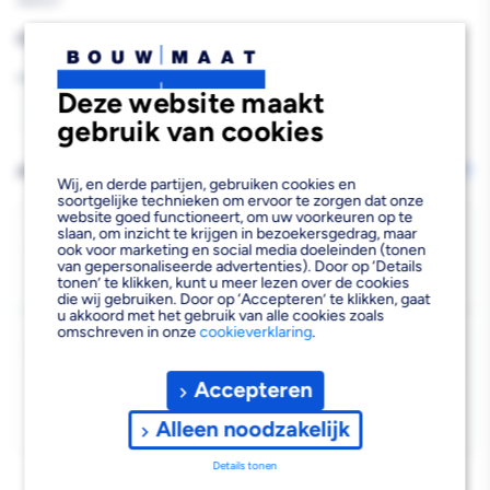
568327
Reguliere
€9,06
prijs
Aantal
Deze website maakt
Aantal
Aantal
gebruik van cookies
verlagen
verhogen
AFHALEN OF LATEN BEZORGEN
Wijzig vestiging
Wij, en derde partijen, gebruiken cookies en
van
van
soortgelijke technieken om ervoor te zorgen dat onze
website goed functioneert, om uw voorkeuren op te
BONFIX
BONFIX
Bezorgen
slaan, om inzicht te krijgen in bezoekersgedrag, maar
ook voor marketing en social media doeleinden (tonen
Beschikbaar voor bezorgen
2
van gepersonaliseerde advertenties). Door op ‘Details
Knel
Knel
tonen’ te klikken, kunt u meer lezen over de cookies
Voor 19:00 uur besteld, morgen bezorgd.
die wij gebruiken. Door op ‘Accepteren’ te klikken, gaat
moer
moer
u akkoord met het gebruik van alle cookies zoals
omschreven in onze
cookieverklaring
.
Kies vestiging
15
15
Afhalen mogelijk
›
mm
mm
Accepteren
Niet beschikbaar in de vestiging
-
5
5
Alleen noodzakelijk
Kies je vestiging om de exacte schaplocatie te zien.
stuks
stuks
Details tonen