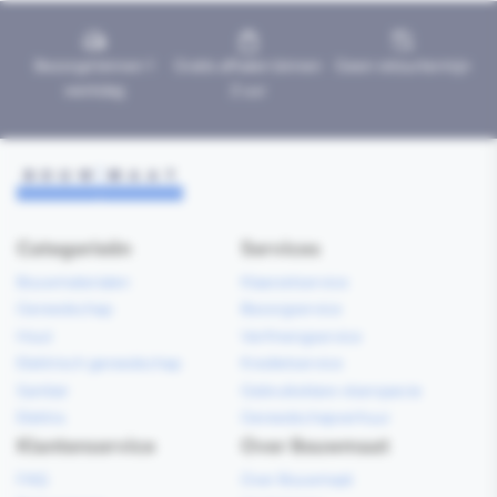
Bezorgd binnen 1
Gratis afhalen binnen
Geen retourtermijn
werkdag
2 uur
Categorieën
Services
Bouwmaterialen
Klaarzetservice
Gereedschap
Bezorgservice
Hout
Verfmengservice
Elektrisch gereedschap
Kredietservice
Sanitair
Gebruiksklare vloerspecie
Elektra
Gereedschapverhuur
Klantenservice
Over Bouwmaat
FAQ
Over Bouwmaat