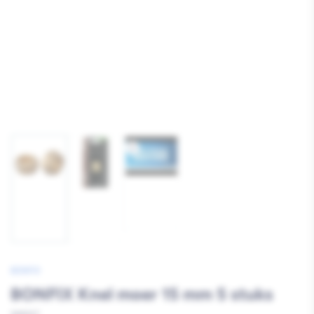
Afbeelding
Afbeelding
Afbeelding
3
1
2
laden
laden
laden
BONFIX
BONFIX Knel moer 15 mm 5 stuks