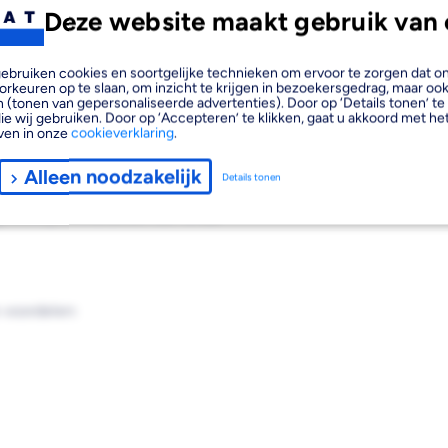
Deze website maakt gebruik van 
, gebruiken cookies en soortgelijke technieken om ervoor te zorgen dat 
raad lengte: 60 cm is een
orkeuren op te slaan, om inzicht te krijgen in bezoekersgedrag, maar oo
 (tonen van gepersonaliseerde advertenties). Door op ‘Details tonen’ te 
kkeld voor professionele
ie wij gebruiken. Door op ‘Accepteren’ te klikken, gaat u akkoord met het
ven in onze
cookieverklaring
.
binnenslang biedt een
re voorzieningen in
Alleen noodzakelijk
Details tonen
S buitenmantel (AISI 304) en
heid bij werkdrukken tot 10 bar
 voordelen: