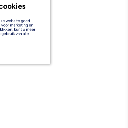
cookies
onze website goed
k voor marketing en
klikken, kunt u meer
 gebruik van alle