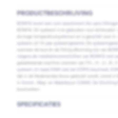
PRODUCTBESCHRIJVING
BONFIX levert een ruim assortiment Alu-pers fitting
BONFIX. Dit systeem is te gebruiken voor drinkwater- e
als hoge temperatuursystemen en is geschikt voor i
systeem zit 10-jaar systeemgarantie. De systeemgarant
wanneer de buis én de fitting afkomstig zijn van BONF
volgens de installatievoorschriften van BONFIX met
gekalibreerde machine voorzien van TH-, H-, U-, B-, 
systeem zit naast KIWA ook het KOMO keurmerk. KOM
dat in de Nederlandse bouw gebruikt wordt, zowel in B
in Grond-, Weg- en Waterbouw (GWW). De Stichtin
keurmerken.
SPECIFICATIES