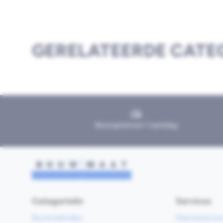
GERELATEERDE CATE
Bezorgd binnen 1 werkdag
Categorieën
Services
Bouwmaterialen
Klaarzetservic