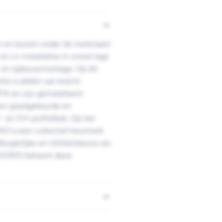
en en buizen onder de merknaam
n cv-installaties in zowel lage
n- en opbouwmontage. Op dit
ie is alléén van kracht
IX en zijn geïnstalleerd
 een goedgekeurde en
F- en CH-profielbek. Op het
O is een collectief keurmerk
urgerlijke en Utiliteitsbouw als
g KOMO beheert deze