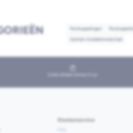
GORIEËN
Perskoppelingen
Perskoppelin
Sanitair installatiemateriaal
Gratis afhalen binnen 2 uur
Klantenservice
e
FAQ