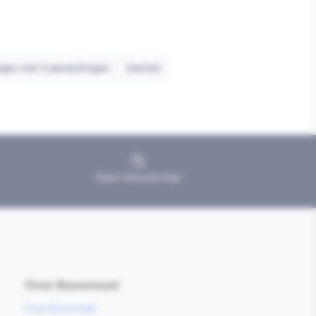
gen met 2 aansluitingen
Sanitair
Geen retourtermijn
Over Bouwmaat
Over Bouwmaat