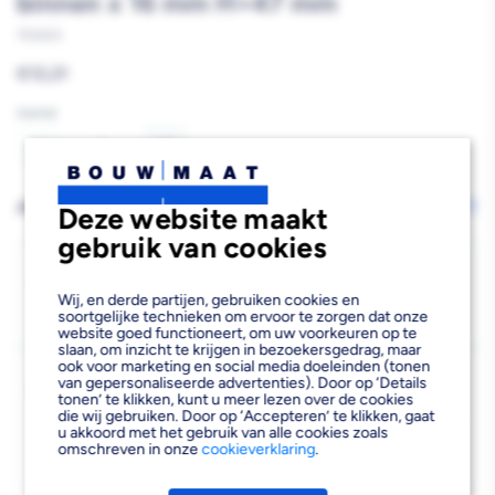
binnen x 16 mm H=47 mm
753523
Reguliere
€12,21
prijs
Aantal
Aantal
Aantal
verlagen
verhogen
AFHALEN OF LATEN BEZORGEN
Wijzig vestiging
Deze website maakt
van
van
gebruik van cookies
Bonfix
Bonfix
Bezorgen
Wij, en derde partijen, gebruiken cookies en
Beschikbaar voor bezorgen
6
Alu-
Alu-
soortgelijke technieken om ervoor te zorgen dat onze
Voor 19:00 uur besteld, morgen bezorgd.
website goed functioneert, om uw voorkeuren op te
pers
pers
slaan, om inzicht te krijgen in bezoekersgedrag, maar
ook voor marketing en social media doeleinden (tonen
Kies vestiging
Muurplaat
Muurplaat
van gepersonaliseerde advertenties). Door op ‘Details
tonen’ te klikken, kunt u meer lezen over de cookies
Afhalen mogelijk
›
die wij gebruiken. Door op ‘Accepteren’ te klikken, gaat
1/2&quot;
1/2&quot;
u akkoord met het gebruik van alle cookies zoals
Niet beschikbaar in de vestiging
-
omschreven in onze
cookieverklaring
.
binnen
binnen
Kies je vestiging om de exacte schaplocatie te zien.