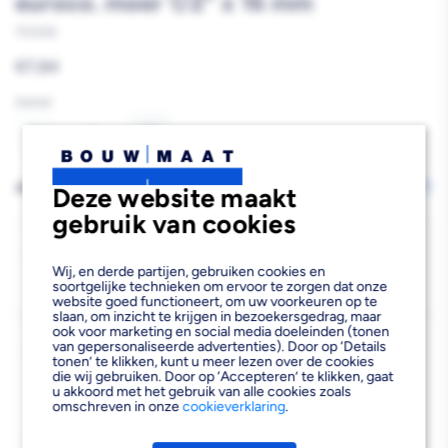
euroco. moer 1/2" x 16 mm
753528
Reguliere
€7,84
prijs
Aantal
Aantal
Aantal
verlagen
verhogen
AFHALEN OF LATEN BEZORGEN
Wijzig vestiging
Deze website maakt
van
van
gebruik van cookies
Bonfix
Bonfix
Bezorgen
Wij, en derde partijen, gebruiken cookies en
Beschikbaar voor bezorgen
5
Alu-
Alu-
soortgelijke technieken om ervoor te zorgen dat onze
Voor 19:00 uur besteld, morgen bezorgd.
website goed functioneert, om uw voorkeuren op te
pers
pers
slaan, om inzicht te krijgen in bezoekersgedrag, maar
ook voor marketing en social media doeleinden (tonen
Kies vestiging
2-
2-
van gepersonaliseerde advertenties). Door op ‘Details
tonen’ te klikken, kunt u meer lezen over de cookies
Afhalen mogelijk
›
die wij gebruiken. Door op ‘Accepteren’ te klikken, gaat
del.
del.
u akkoord met het gebruik van alle cookies zoals
Niet beschikbaar in de vestiging
-
omschreven in onze
cookieverklaring
.
rechte
rechte
Kies je vestiging om de exacte schaplocatie te zien.