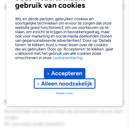
verlagen
verhogen
gebruik van cookies
AFHALEN OF LATEN BEZORGEN
Wijzig vestiging
van
van
Wij, en derde partijen, gebruiken cookies en
Berkvens
Berkvens
Bezorgen
soortgelijke technieken om ervoor te zorgen dat onze
website goed functioneert, om uw voorkeuren op te
Beschikbaar voor bezorgen
2
slaan, om inzicht te krijgen in bezoekersgedrag, maar
Berdo
Berdo
ook voor marketing en social media doeleinden (tonen
Voor 13:00 uur besteld, donderdag 13 augustus bezorgd.
van gepersonaliseerde advertenties). Door op ‘Details
bovendorpel
bovendorpel
tonen’ te klikken, kunt u meer lezen over de cookies
die wij gebruiken. Door op ‘Accepteren’ te klikken, gaat
Kies vestiging
RZ
RZ
u akkoord met het gebruik van alle cookies zoals
omschreven in onze
cookieverklaring
.
Afhalen mogelijk
›
opdek
opdek
Niet beschikbaar in de vestiging
-
reinWit
reinWit
Accepteren
Kies je vestiging om de exacte schaplocatie te zien.
70x930mm
70x930mm
Alleen noodzakelijk
Details tonen
PRODUCTBESCHRIJVING
De horizontale rand van een kozijn aan de bovenkant van een deur
of raam.
RZ, voor kozijn zonder bovenlicht.