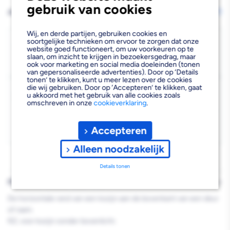
verlagen
verhogen
gebruik van cookies
AFHALEN OF LATEN BEZORGEN
Wijzig vestiging
van
van
Wij, en derde partijen, gebruiken cookies en
Berkvens
Berkvens
Bezorgen
soortgelijke technieken om ervoor te zorgen dat onze
website goed functioneert, om uw voorkeuren op te
Beschikbaar voor bezorgen
9
slaan, om inzicht te krijgen in bezoekersgedrag, maar
Berdo
Berdo
ook voor marketing en social media doeleinden (tonen
Voor 13:00 uur besteld, dinsdag 11 augustus bezorgd.
van gepersonaliseerde advertenties). Door op ‘Details
bovendorpel
bovendorpel
tonen’ te klikken, kunt u meer lezen over de cookies
die wij gebruiken. Door op ‘Accepteren’ te klikken, gaat
Kies vestiging
RZ
RZ
u akkoord met het gebruik van alle cookies zoals
omschreven in onze
cookieverklaring
.
Afhalen mogelijk
›
opdek
opdek
Niet beschikbaar in de vestiging
-
reinWit
reinWit
Accepteren
Kies je vestiging om de exacte schaplocatie te zien.
100x930mm
100x930mm
Alleen noodzakelijk
Details tonen
PRODUCTBESCHRIJVING
De horizontale rand van een kozijn aan de bovenkant van een deur
of raam.
RZ, voor kozijn zonder bovenlicht.