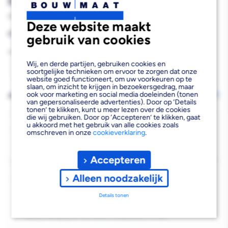
Knop Dimmer Antraciet
866144
Deze website maakt
Reguliere
€9,98
gebruik van cookies
prijs
Aantal
Wij, en derde partijen, gebruiken cookies en
Aantal
Aantal
soortgelijke technieken om ervoor te zorgen dat onze
website goed functioneert, om uw voorkeuren op te
slaan, om inzicht te krijgen in bezoekersgedrag, maar
verlagen
verhogen
ook voor marketing en social media doeleinden (tonen
AFHALEN OF LATEN BEZORGEN
Wijzig vestiging
van gepersonaliseerde advertenties). Door op ‘Details
van
van
tonen’ te klikken, kunt u meer lezen over de cookies
die wij gebruiken. Door op ‘Accepteren’ te klikken, gaat
Berker
Berker
Bezorgen
u akkoord met het gebruik van alle cookies zoals
omschreven in onze
cookieverklaring
.
Beschikbaar voor bezorgen
2
Q1
Q1
Voor 19:00 uur besteld, morgen bezorgd.
Inbouw
Inbouw
Accepteren
Kies vestiging
Centraalplaat
Centraalplaat
Alleen noodzakelijk
Afhalen mogelijk
›
Knop
Knop
Details tonen
Niet beschikbaar in de vestiging
-
Dimmer
Dimmer
Kies je vestiging om de exacte schaplocatie te zien.