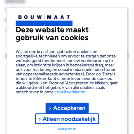
34mm
943422
Reguliere
€49,90
prijs
Deze website maakt
Aantal
gebruik van cookies
Aantal
Aantal
Wij, en derde partijen, gebruiken cookies en
verlagen
verhogen
AFHALEN OF LATEN BEZORGEN
soortgelijke technieken om ervoor te zorgen dat onze
Wijzig vestiging
website goed functioneert, om uw voorkeuren op te
van
van
slaan, om inzicht te krijgen in bezoekersgedrag, maar
ook voor marketing en social media doeleinden (tonen
Bahco
Bahco
Bezorgen
van gepersonaliseerde advertenties). Door op ‘Details
tonen’ te klikken, kunt u meer lezen over de cookies
Beschikbaar voor bezorgen
3
Verstelbare
Verstelbare
die wij gebruiken. Door op ‘Accepteren’ te klikken, gaat
Voor 19:00 uur besteld, dinsdag 11 augustus bezorgd.
u akkoord met het gebruik van alle cookies zoals
omschreven in onze
cookieverklaring
.
Moersleutel
Moersleutel
Kies vestiging
34mm
34mm
Accepteren
Afhalen mogelijk
›
Alleen noodzakelijk
Niet beschikbaar in de vestiging
-
Kies je vestiging om de exacte schaplocatie te zien.
Details tonen