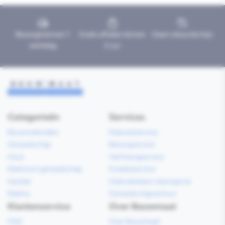
Bezorgd binnen 1
Gratis afhalen binnen
Geen retourtermijn
werkdag
2 uur
Categorieën
Services
Bouwmaterialen
Klaarzetservice
Gereedschap
Bezorgservice
Hout
Verfmengservice
Elektrisch gereedschap
Kredietservice
Sanitair
Gebruiksklare vloerspecie
Elektra
Gereedschapverhuur
Klantenservice
Over Bouwmaat
FAQ
Over Bouwmaat