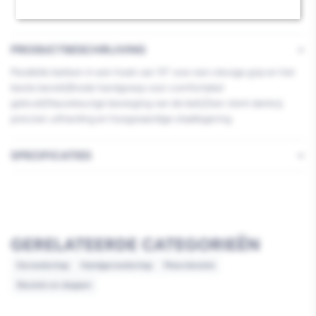
PRODUCTBESCHRIJVING
Parallelle bekken in een hoek van 15° voor een stevige grip en het
beste bereik|Brede handgreep voor comfortabel
gebruik|Nauwkeurige beweging van de bek|Zeer sterk dankzij
precisie-uitharding en hoogwaardige staallegering
SPECIFICATIES
GERELATEERDE CATEGORIEËN
Gereedschap
Handgereedschap
Moersleutels
Sleutels en doppen