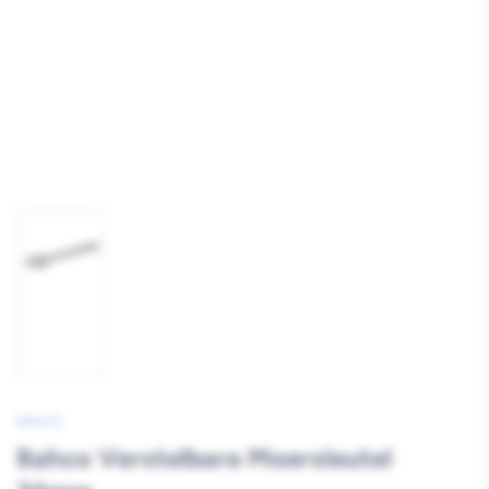
Afbeelding
1
laden
BAHCO
Bahco Verstelbare Moersleutel