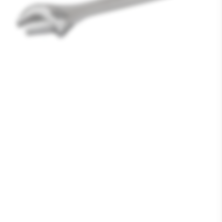
Media
1
openen