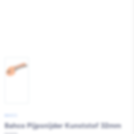
Afbeelding
1
laden
BAHCO
Bahco Pijpsnijder Kunststof 32mm