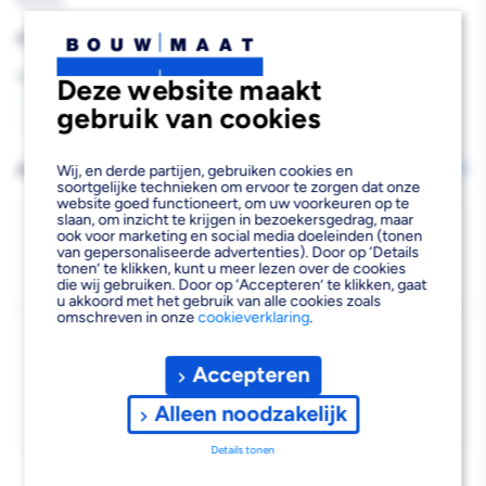
902939
Reguliere
€16,50
prijs
Aantal
Deze website maakt
gebruik van cookies
Aantal
Aantal
verlagen
verhogen
AFHALEN OF LATEN BEZORGEN
Wij, en derde partijen, gebruiken cookies en
Wijzig vestiging
soortgelijke technieken om ervoor te zorgen dat onze
van
van
website goed functioneert, om uw voorkeuren op te
slaan, om inzicht te krijgen in bezoekersgedrag, maar
Bahco
Bahco
Bezorgen
ook voor marketing en social media doeleinden (tonen
van gepersonaliseerde advertenties). Door op ‘Details
Beschikbaar voor bezorgen
24
Pijpsnijder
Pijpsnijder
tonen’ te klikken, kunt u meer lezen over de cookies
Voor 19:00 uur besteld, morgen bezorgd.
die wij gebruiken. Door op ‘Accepteren’ te klikken, gaat
u akkoord met het gebruik van alle cookies zoals
Kunststof
Kunststof
omschreven in onze
cookieverklaring
.
Kies vestiging
32mm
32mm
Afhalen mogelijk
Accepteren
›
Niet beschikbaar in de vestiging
-
Alleen noodzakelijk
Kies je vestiging om de exacte schaplocatie te zien.
Details tonen