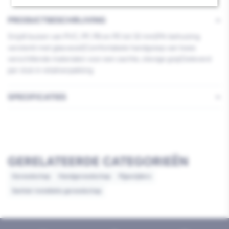
PRODUCTBESCHRIJVING
Snijdt buizen van PVC, PP, PB en PE tot 32 mm|PA-behuizing
versterkt met glasvezel|Comfortabele handgreep van twee
verschillende materialen voor een zachte, stevige grip|Geleverd
per stuk in retailverpakking
SPECIFICATIES
GERELATEERDE CATEGORIEËN
Gereedschap
Handgereedschap
Pijpsnijders
Sanitair installatie gereedschap