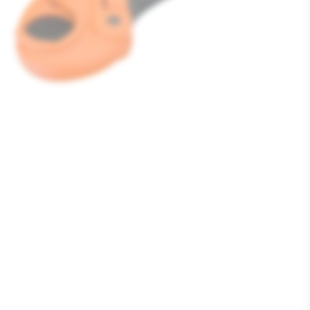
Media
1
openen