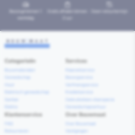
Bezorgd binnen 1
Gratis afhalen binnen
Geen retourtermijn
werkdag
2 uur
Categorieën
Services
Bouwmaterialen
Klaarzetservice
Gereedschap
Bezorgservice
Hout
Verfmengservice
Elektrisch gereedschap
Kredietservice
Sanitair
Gebruiksklare vloerspecie
Elektra
Gereedschapverhuur
Klantenservice
Over Bouwmaat
FAQ
Over Bouwmaat
Retourneren
Vestigingen