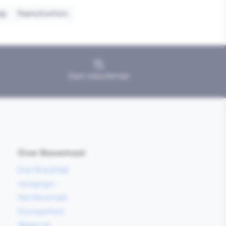
ag
Raamuitzetters
Geen retourtermijn
Over Bouwmaat
Over Bouwmaat
Vestigingen
Mijn Bouwmaat
Duurzaamheid
Werken bij