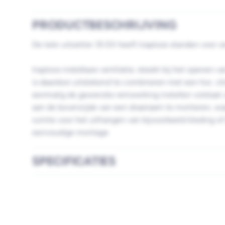
PRODUCTBESCHRIJVING
De tele-uitzetter 35 EX heeft traploze standen voor ve
traploos instelbare ventilatie; steekt bij het openen v
is daardoor uitstekend te combineren met een hor, vi
eenmalig de gewenste remwerking instellen volstaat v
aan de bovenzijde van een draairaam te monteren, wa
ruimte voor het uithangen van bijvoorbeeld kleding o
eenvoudige montage
SPECIFICATIES