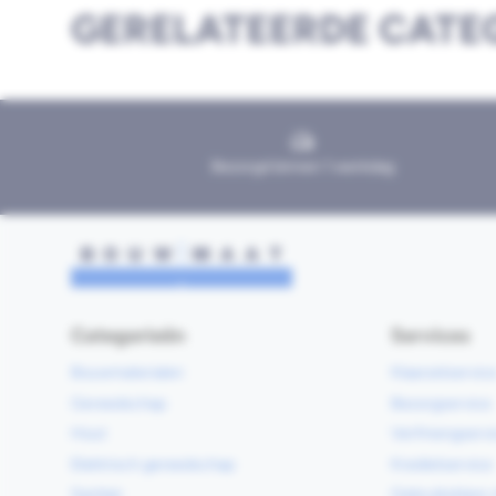
GERELATEERDE CATE
Bezorgd binnen 1 werkdag
Categorieën
Services
Bouwmaterialen
Klaarzetservic
Gereedschap
Bezorgservice
Hout
Verfmengservi
Elektrisch gereedschap
Kredietservice
Sanitair
Gebruiksklare 