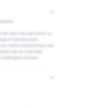
ntilatie.
an het raam niet naar binnen en
trage of raamdecoratie;
oor iedere ventilatiestand; ook
ardoor aan de onderzijde
f beddengoed ontstaat;