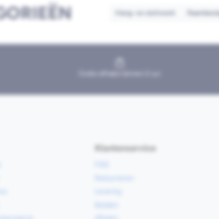
GORIEËN
Hang- en sluitwerk
Raambesl
Gratis afhalen binnen 2 uur
Klantenservice
e
FAQ
Retourneren
ce
Levering
Betalen
vloerspecie
Afhalen