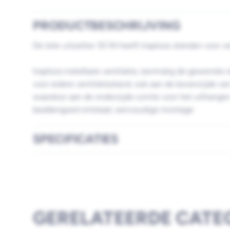
PRODUCTBESCHRIJVING
De tele-uitzetter 30 IN heeft traploze standen voor ven
traploos instelbare ventilatie; eenmalig de gewenste 
voor iedere ventilatiestand; ook aan de bovenzijde v
waardoor aan de onderzijde ruimte voor het uithangen
beddengoed ontstaat; eenvoudige montage
SPECIFICATIES
GERELATEERDE CATE