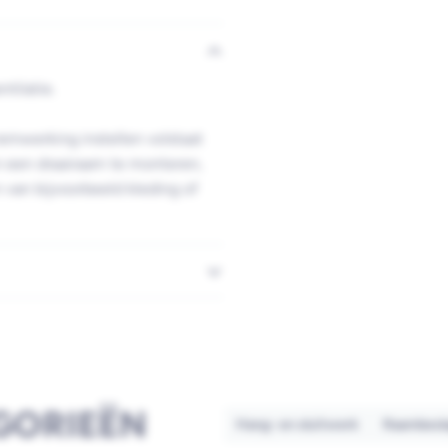
tilatie.
remwerking instellen volstaat
an een draairaam te monteren,
 van bijvoorbeeld kleding of
GORIEËN
Hang- en sluitwerk
Raambesl