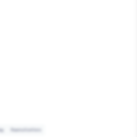
ag
Raamuitzetters