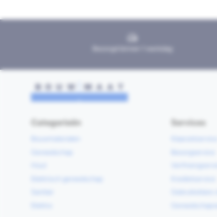
Bezorgd binnen 1 werkdag
Categorieën
Services
Bouwmaterialen
Klaarzetservic
Gereedschap
Bezorgservice
Hout
Verfmengservi
Elektrisch gereedschap
Kredietservice
Sanitair
Gebruiksklare 
Elektra
Gereedschapv