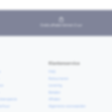
Gratis afhalen binnen 2 uur
Klantenservice
e
FAQ
Retourneren
ce
Levering
Betalen
vloerspecie
Afhalen
erhuur
Algemene voorwaarden