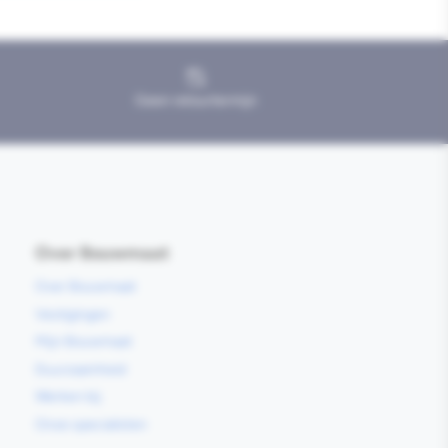
Geen retourtermijn
Over Bouwmaat
Over Bouwmaat
Vestigingen
Mijn Bouwmaat
Duurzaamheid
Werken bij
Onze specialisten